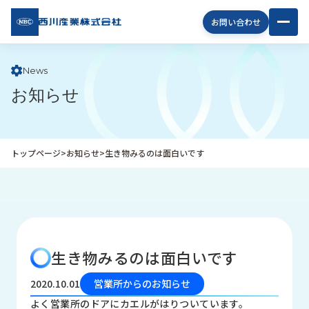
西川
お問い合わせ
産業
株式
会社
News
お知らせ
企
業
情
報
トップページ
>
お知らせ
>
生き物みるのは面白いです
私
た
ち
の
取
り
生き物みるのは面白いです
組
み
2020.10.01
営業所からのお知らせ
商
よく営業所のドアにカエルがはりついています。