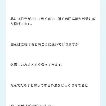
品
情
報
昼には日光がさして乾くので、近くの田んぼか外溝に放
受
り投げてます。
注
事
例
田んぼに投げると向こうに泳いで行きますが
取
扱
メ
ー
外溝にいれるとすぐ登ってきます。
カ
ー
お
なんでだろ？と思って本日外溝をじっくりみてると
知
ら
せ/
ブ
なんとザリガニがいました！