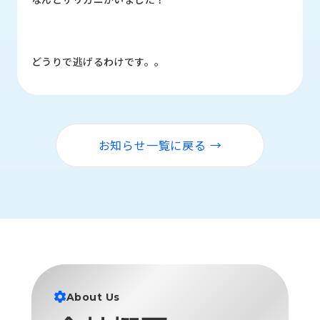
ロ
グ
どうりで逃げるわけです。。
採
用
情
報
お
メ
お知らせ一覧に戻る →
問
ル
い
マ
合
ガ
わ
登
せ
録
awasangyo_nbc
About Us