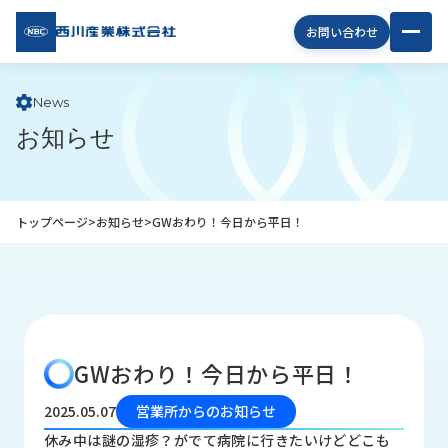
西川
お問い合わせ
産業
株式
会社
News
お知らせ
企
業
情
報
トップページ
>
お知らせ
>
GWおわり！今日から平日！
私
た
ち
の
取
り
GWおわり！今日から平日！
組
み
2025.05.07
営業所からのお知らせ
商
休み中は謎の湿疹？がでて病院に行きたいけどどこも