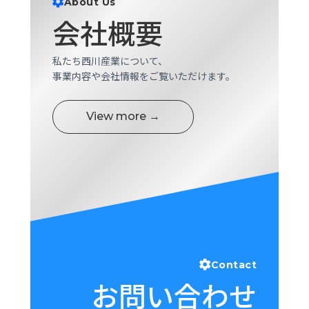
About Us
ロ
会社概要
グ
私たち西川産業について、
採
事業内容や会社情報をご覧いただけます。
用
情
報
View more →
お
メ
問
ル
い
マ
合
ガ
わ
登
せ
録
awasangyo_nbc
Contact
お問い合わせ