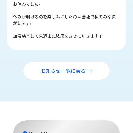
品
お休みでした。
情
報
休みが明けるのを楽しみにしたのは会社で私のみな気
がします。
受
注
血液検査して来週また結果をききにいきます！
事
例
取
扱
お知らせ一覧に戻る →
メ
ー
カ
ー
お
知
ら
せ/
ブ