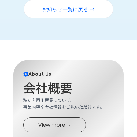
ロ
お知らせ一覧に戻る →
グ
採
用
情
報
お
メ
問
ル
い
マ
About Us
合
ガ
会社概要
わ
登
せ
録
私たち西川産業について、
awasangyo_nbc
事業内容や会社情報をご覧いただけます。
View more →