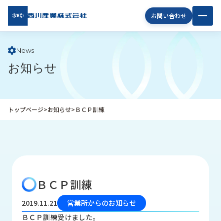
西川
お問い合わせ
産業
株式
会社
News
お知らせ
企
業
情
報
トップページ
>
お知らせ
>
ＢＣＰ訓練
私
た
ち
の
取
り
ＢＣＰ訓練
組
み
2019.11.21
営業所からのお知らせ
商
ＢＣＰ訓練受けました。