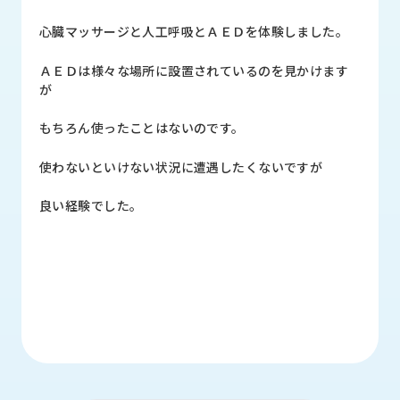
品
情
心臓マッサージと人工呼吸とＡＥＤを体験しました。
報
ＡＥＤは様々な場所に設置されているのを見かけます
受
が
注
事
もちろん使ったことはないのです。
例
使わないといけない状況に遭遇したくないですが
取
扱
良い経験でした。
メ
ー
カ
ー
お
知
ら
せ/
ブ