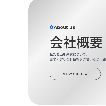
財
テ
作
務
ィ
機
情
械・
福
報
鍛
利
圧
一
厚
About Us
機
般
生
会社概要
械・
事
CAD/CAM
業
主
商
ロ
行
ボ
品
私たち西川産業について、
動
ッ
事業内容や会社情報をご覧いただけま
計
情
ト
画
切
報
私
View more →
削・
た
ツ
新
ち
ー
着
の
リ
一
強
ン
覧
み
グ・
お
測