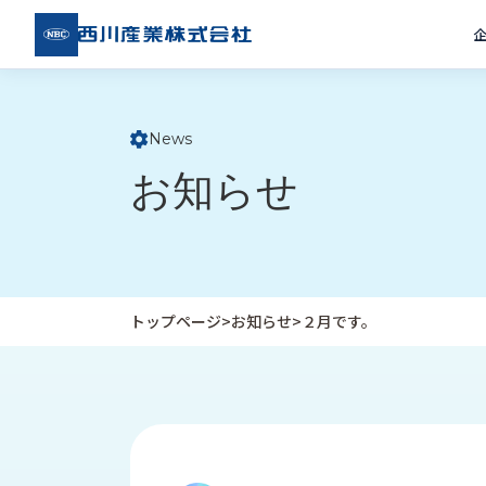
西川
産業
株式
会社
News
ト
お知らせ
ッ
プ
ペ
ー
ジ
トップページ
>
お知らせ
>
２月です。
企
私
受
業
た
注
情
ち
事
報
の
例
取