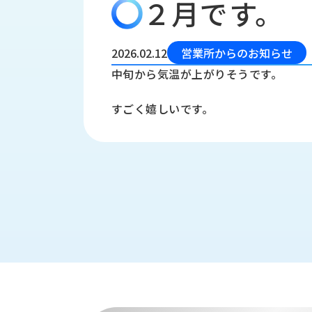
２月です。
会
う
社
れ
り
概
し
組
要
か
2026.02.12
営業所からのお知らせ
っ
経
み
中旬から気温が上がりそうです。
た
営
受
理
私
すごく嬉しいです。
注
念
た
ち
拠
の
点
取
取
一
り
扱
覧
組
メ
西
み
川
ー
サ
産
ス
業
カ
テ
の
ナ
ー
沿
ビ
革
リ
工