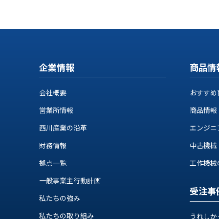
す
定・
す
作
め
業
商
工
品
具
情
企業情報
商品情
環
報
境
エ
機
会社概要
おすすめ
ン
器・
ジ
営業所情報
商品情報
工
ニ
場
西川産業の沿革
エンジニ
ア
設
リ
備
財務情報
中古機械
ン
マ
グ
拠点一覧
工作機械の自
テ
情
ハ
一般事業主行動計画
報
受注事
ン・
中
私たちの強み
FA
古・
シ
私たちの取り組み
うれしか
短