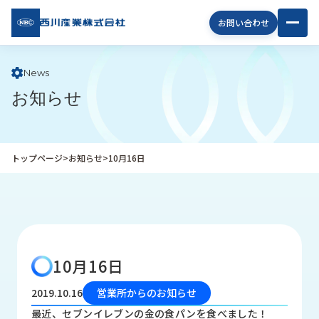
西川
お問い合わせ
産業
株式
会社
News
お知らせ
企
業
情
報
トップページ
>
お知らせ
>
10月16日
私
た
ち
の
取
り
10月16日
組
み
2019.10.16
営業所からのお知らせ
商
最近、セブンイレブンの金の食パンを食べました！