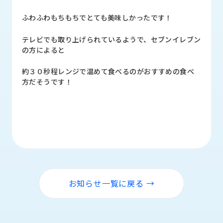
品
情
ふわふわもちもちでとても美味しかったです！
報
テレビでも取り上げられているようで、セブンイレブン
受
の方によると
注
事
約３０秒程レンジで温めて食べるのがおすすめの食べ
例
方だそうです！
取
扱
メ
ー
カ
ー
お
お知らせ一覧に戻る →
知
ら
せ/
ブ