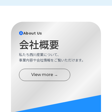
ロ
グ
採
用
About Us
情
報
会社概要
お
メ
問
ル
私たち西川産業について、
い
マ
事業内容や会社情報をご覧いただけます。
合
ガ
わ
登
せ
録
View more →
awasangyo_nbc