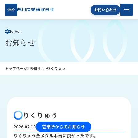
西川
お問い合わせ
産業
株式
会社
News
お知らせ
企
業
情
報
トップページ
>
お知らせ
>
りくりゅう
私
た
ち
の
取
り
りくりゅう
組
み
2026.02.18
営業所からのお知らせ
商
りくりゅう金メダル本当に良かったです。