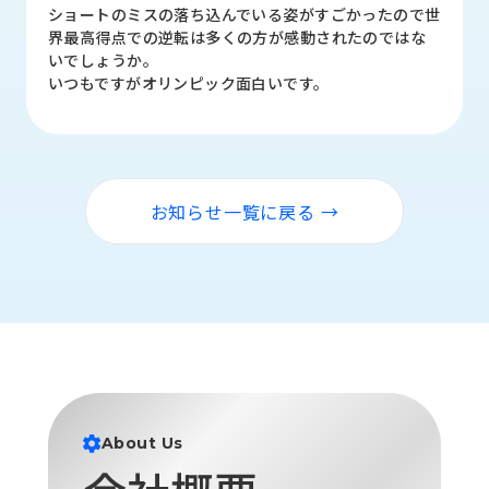
品
ショートのミスの落ち込んでいる姿がすごかったので世
情
界最高得点での逆転は多くの方が感動されたのではな
報
いでしょうか。
いつもですがオリンピック面白いです。
受
注
事
例
お知らせ一覧に戻る →
取
扱
メ
ー
カ
ー
お
知
ら
About Us
せ/
ブ