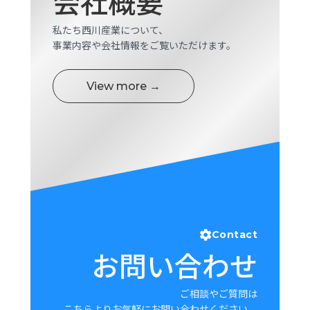
会社概要
ロ
グ
私たち西川産業について、
事業内容や会社情報をご覧いただけます。
採
用
View more →
情
報
お
メ
問
ル
い
マ
合
ガ
わ
登
せ
録
awasangyo_nbc
Contact
お問い合わせ
ご相談やご質問は
こちらよりお気軽にお問い合わせください。