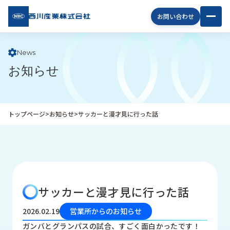
西川
お問い合わせ
産業
株式
会社
News
お知らせ
企
業
情
報
トップページ
>
お知らせ
>
サッカーと漫才見に行った話
私
た
ち
の
取
り
サッカーと漫才見に行った話
組
み
2026.02.19
営業所からのお知らせ
商
ガンバとグランパスの試合、すごく面白かったです！