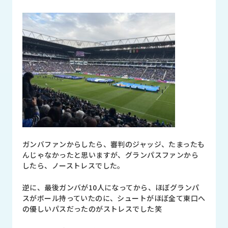
品
情
報
受
注
事
例
取
扱
メ
ー
ガンバファンからしたら、審判のジャッジ、たまったも
カ
んじゃなかったと思いますが、グランパスファンから
ー
したら、ノーストレスでした。
お
逆に、最後ガンバが10人になってから、ほぼグランパ
知
スがボール持っていたのに、シュートがほぼ全て東口へ
ら
の優しいパスだったのがストレスでした笑
せ/
ブ