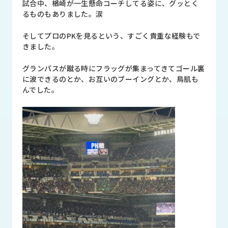
試合中、楢崎が一生懸命コーチしてる姿に、グッとく
ロ
るものもありました。涙
グ
そしてプロのPKを見るという、すごく貴重な経験もで
きました。
採
用
グランパスが蹴る時にフラッグが集まってきてゴール裏
情
に波できるのとか、お互いのブーイングとか、鳥肌も
報
んでした。
お
メ
問
ル
い
マ
合
ガ
わ
登
せ
録
awasangyo_nbc