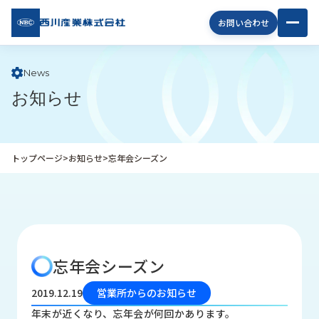
西川
お問い合わせ
産業
株式
会社
News
お知らせ
企
業
情
報
トップページ
>
お知らせ
>
忘年会シーズン
私
た
ち
の
取
り
忘年会シーズン
組
み
2019.12.19
営業所からのお知らせ
商
年末が近くなり、忘年会が何回かあります。