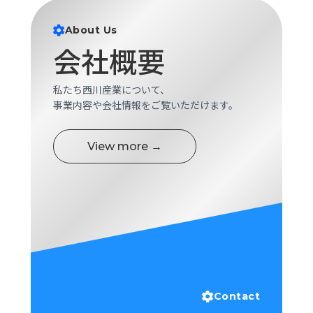
ロ
グ
About Us
会社概要
採
用
私たち西川産業について、
情
事業内容や会社情報をご覧いただけます。
報
お
メ
View more →
問
ル
い
マ
合
ガ
わ
登
せ
録
awasangyo_nbc
Contact