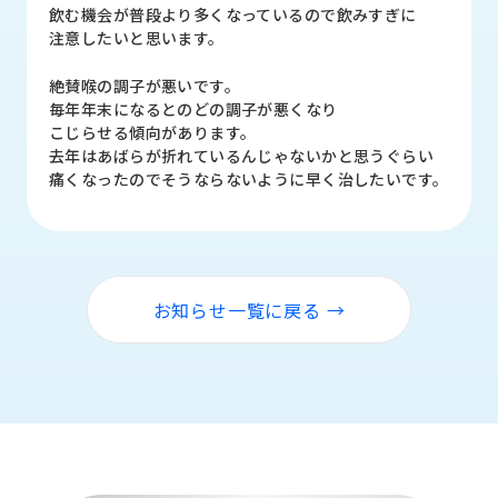
品
飲む機会が普段より多くなっているので飲みすぎに
情
注意したいと思います。
報
絶賛喉の調子が悪いです。
受
毎年年末になるとのどの調子が悪くなり
注
こじらせる傾向があります。
事
去年はあばらが折れているんじゃないかと思うぐらい
例
痛くなったのでそうならないように早く治したいです。
取
扱
メ
ー
お知らせ一覧に戻る →
カ
ー
お
知
ら
せ/
ブ