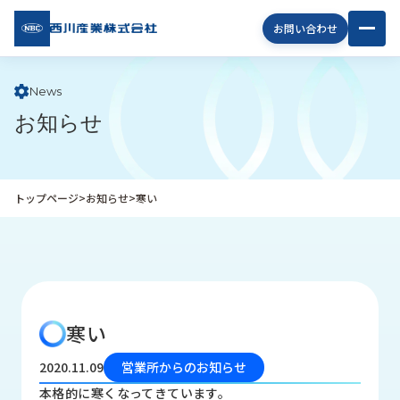
西川
お問い合わせ
産業
株式
会社
News
お知らせ
企
業
情
報
トップページ
>
お知らせ
>
寒い
私
た
ち
の
取
り
寒い
組
み
2020.11.09
営業所からのお知らせ
商
本格的に寒くなってきています。