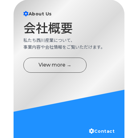
ロ
グ
About Us
会社概要
採
用
私たち西川産業について、
情
事業内容や会社情報をご覧いただけます。
報
お
メ
View more →
問
ル
い
マ
合
ガ
わ
登
せ
録
awasangyo_nbc
Contact