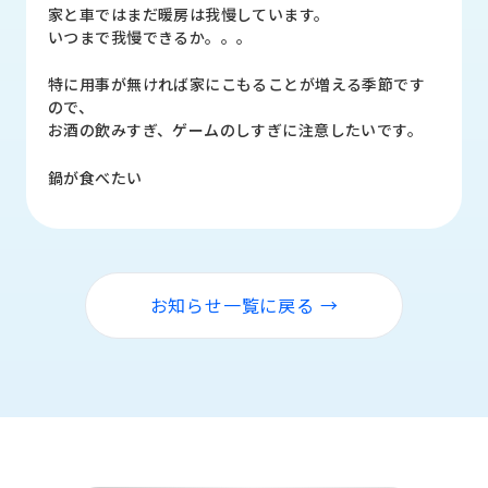
品
家と車ではまだ暖房は我慢しています。
情
いつまで我慢できるか。。。
報
特に用事が無ければ家にこもることが増える季節です
受
ので、
注
お酒の飲みすぎ、ゲームのしすぎに注意したいです。
事
例
鍋が食べたい
取
扱
メ
ー
お知らせ一覧に戻る →
カ
ー
お
知
ら
せ/
ブ