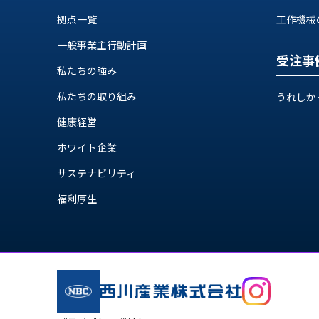
ス
納
拠点一覧
工作機械の自
テ
期
ム
一般事業主行動計画
機
機
受注事
械
器
私たちの強み
情
メ
報
私たちの取り組み
うれしか
カ
工
ト
健康経営
作
ロ・
機
ホワイト企業
制
械
御
サステナビリティ
の
機
自
福利厚生
器
動
化,AI,
IoT
お
知
ら