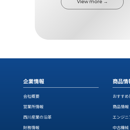
View more →
す
定・
す
作
め
業
商
工
品
具
情
環
報
境
エ
機
ン
器・
ジ
工
ニ
場
ア
設
企業情報
商品情
リ
備
ン
マ
グ
会社概要
おすすめ
テ
情
営業所情報
ハ
商品情報
報
ン・
中
西川産業の沿革
エンジニ
FA
古・
シ
財務情報
中古機械
短