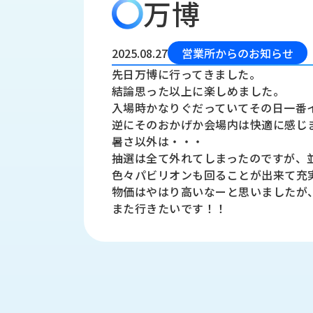
万博
会
う
社
れ
り
概
し
組
要
か
2025.08.27
営業所からのお知らせ
っ
経
み
先日万博に行ってきました。
た
営
結論思った以上に楽しめました。
受
理
私
入場時かなりぐだっていてその日一番
注
念
た
逆にそのおかげか会場内は快適に感じ
ち
拠
暑さ以外は・・・
の
点
取
抽選は全て外れてしまったのですが、
取
一
色々パビリオンも回ることが出来て充
り
扱
覧
物価はやはり高いなーと思いましたが
組
メ
西
また行きたいです！！
み
川
ー
サ
産
ス
業
カ
テ
の
ナ
ー
沿
ビ
革
リ
工