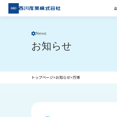
西川
産業
株式
会社
News
ト
お知らせ
ッ
プ
ペ
ー
ジ
トップページ
>
お知らせ
>
万博
企
私
受
業
た
注
情
ち
事
報
の
例
取