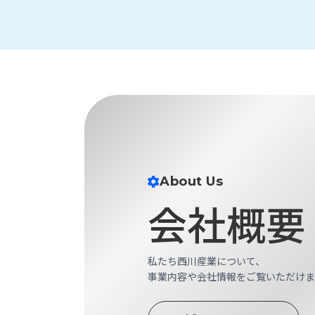
財
テ
作
務
ィ
機
情
械・
福
報
鍛
利
圧
一
厚
機
般
生
械・
事
CAD/CAM
業
主
商
ロ
行
ボ
品
動
ッ
計
About Us
情
ト
画
会社概要
切
報
私
削・
た
ツ
新
ち
ー
着
私たち西川産業について、
の
リ
一
事業内容や会社情報をご覧いただけま
強
ン
覧
み
グ・
お
測