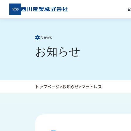
西川
産業
株式
会社
News
ト
お知らせ
ッ
プ
ペ
ー
ジ
トップページ
>
お知らせ
>
マットレス
企
私
受
業
た
注
情
ち
事
報
の
例
取