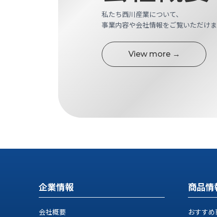
す
定・
私たち西川産業について、
す
作
事業内容や会社情報をご覧いただけま
め
業
商
工
品
具
View more →
情
環
報
境
エ
機
ン
器・
ジ
工
ニ
場
ア
設
リ
備
ン
マ
グ
テ
情
ハ
報
企業情報
商品情
ン・
中
FA
古・
シ
会社概要
おすすめ
短