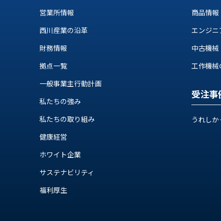
ス
納
営業所情報
商品情報
テ
期
ム
西川産業の沿革
エンジニ
機
機
械
器
財務情報
中古機械
情
メ
報
拠点一覧
工作機械の自
カ
工
一般事業主行動計画
ト
作
受注事
ロ・
機
私たちの強み
制
械
御
私たちの取り組み
うれしか
の
機
自
健康経営
器
動
ホワイト企業
化,AI,
IoT
お
サステナビリティ
知
福利厚生
ら