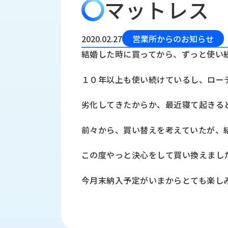
マットレス
会
う
社
れ
り
概
し
組
要
か
2020.02.27
営業所からのお知らせ
っ
経
み
結婚した時に買ってから、ずっと使い
た
営
受
理
私
１０年以上も使い続けているし、ロー
注
念
た
ち
拠
劣化してきたからか、最近寝て起きる
の
点
取
取
一
前々から、買い替えを考えていたが、
り
扱
覧
組
メ
西
み
この度やっと決心をして買い換えまし
川
ー
サ
産
ス
今月末納入予定がいまからとても楽し
業
カ
テ
の
ナ
ー
沿
ビ
革
リ
工