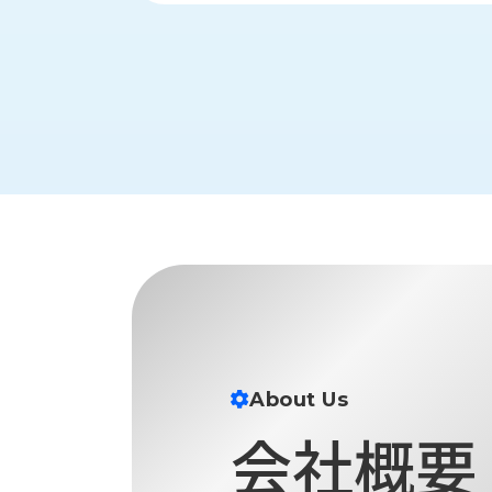
財
テ
作
務
ィ
機
情
械・
福
報
鍛
利
圧
一
厚
機
般
生
械・
事
CAD/CAM
業
主
商
ロ
行
ボ
品
動
ッ
計
情
ト
画
切
報
私
削・
た
ツ
新
ち
ー
About Us
着
の
リ
一
会社概要
強
ン
覧
み
グ・
お
測