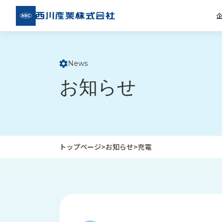
西川
産業
株式
会社
News
ト
お知らせ
ッ
プ
ペ
ー
ジ
トップページ
>
お知らせ
>
充電
企
私
受
業
た
注
情
ち
事
報
の
例
取