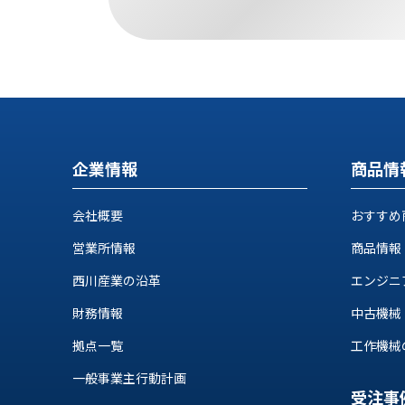
す
定・
す
作
め
業
商
工
品
具
情
環
報
境
エ
機
企業情報
商品情
ン
器・
ジ
工
会社概要
おすすめ
ニ
場
ア
設
営業所情報
商品情報
リ
備
ン
西川産業の沿革
エンジニ
マ
グ
テ
財務情報
中古機械
情
ハ
報
拠点一覧
工作機械の自
ン・
中
FA
一般事業主行動計画
古・
シ
受注事
短