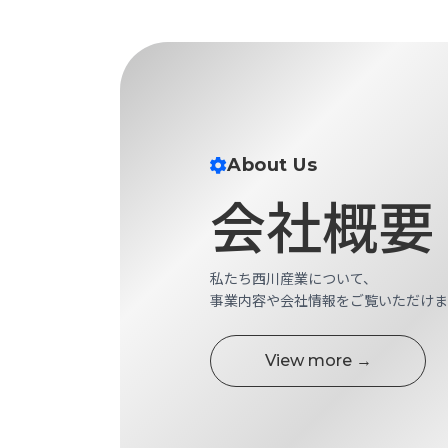
財
テ
作
務
ィ
機
情
械・
福
報
鍛
利
圧
一
厚
機
般
生
械・
事
About Us
CAD/CAM
業
主
商
会社概要
ロ
行
ボ
品
動
ッ
計
情
ト
画
私たち西川産業について、
切
報
事業内容や会社情報をご覧いただけま
私
削・
た
ツ
新
ち
ー
View more →
着
の
リ
一
強
ン
覧
み
グ・
お
測