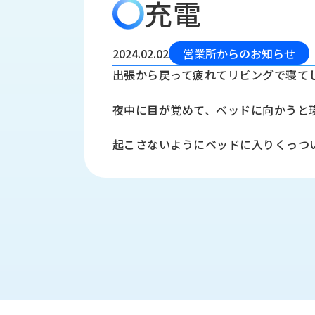
充電
会
う
社
れ
り
概
し
組
要
か
2024.02.02
営業所からのお知らせ
っ
経
み
出張から戻って疲れてリビングで寝て
た
営
受
理
私
夜中に目が覚めて、ベッドに向かうと
注
念
た
ち
拠
起こさないようにベッドに入りくっつ
の
点
取
取
一
り
扱
覧
組
メ
西
み
川
ー
サ
産
ス
業
カ
テ
の
ナ
ー
沿
ビ
革
リ
工