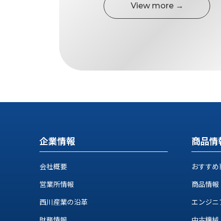
す
View more →
定・
す
作
め
業
商
工
品
具
情
環
報
境
エ
機
ン
器・
ジ
工
ニ
場
ア
設
企業情報
商品情
リ
備
ン
マ
グ
会社概要
おすすめ
テ
情
ハ
報
営業所情報
商品情報
ン・
中
西川産業の沿革
エンジニ
FA
古・
シ
短
財務情報
中古機械