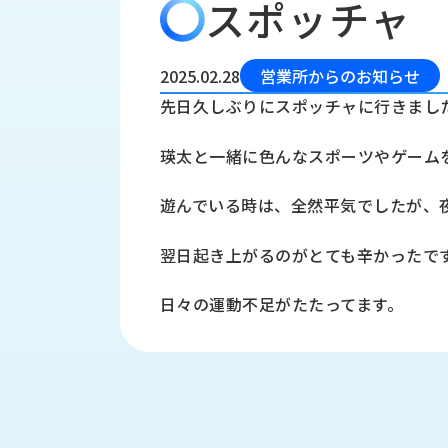
スポッチャ
会
う
社
れ
り
概
し
組
要
か
2025.02.28
営業所からのお知らせ
っ
経
み
先日久しぶりにスポッチャに行きまし
た
営
受
理
私
瑛太と一緒に色んなスポーツやゲームを
注
念
た
ち
拠
遊んでいる時は、全然平気でしたが、
の
点
取
取
一
翌日起き上がるのがとても辛かったで
り
扱
覧
組
メ
西
み
日々の運動不足がたたってます。
川
ー
サ
産
ス
業
カ
テ
の
ナ
ー
沿
ビ
革
リ
工