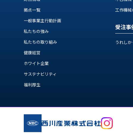
ス
納
テ
拠点一覧
工作機械の自
期
ム
機
一般事業主行動計画
機
械
受注事
器
私たちの強み
情
メ
報
私たちの取り組み
うれしか
カ
工
ト
健康経営
作
ロ・
機
制
ホワイト企業
械
御
の
サステナビリティ
機
自
器
福利厚生
動
化,AI,
IoT
お
知
ら