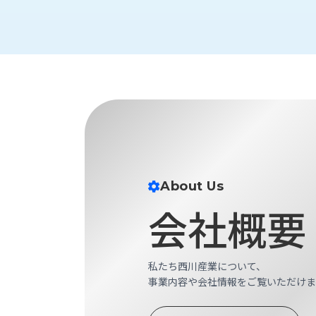
財
テ
作
務
ィ
機
情
械・
福
報
鍛
利
圧
一
厚
機
般
生
械・
事
CAD/CAM
業
主
商
ロ
行
ボ
品
動
ッ
計
情
ト
About Us
画
切
会社概要
報
私
削・
た
ツ
新
ち
ー
着
の
私たち西川産業について、
リ
一
強
事業内容や会社情報をご覧いただけま
ン
覧
み
グ・
お
測