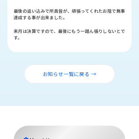
品
情
最後の追い込みで所員皆が、頑張ってくれたお陰で無事
報
達成する事が出来ました。
受
来月は決算ですので、最後にもう一踏ん張りしないとで
注
す。
事
例
取
扱
お知らせ一覧に戻る →
メ
ー
カ
ー
お
知
ら
せ/
ブ