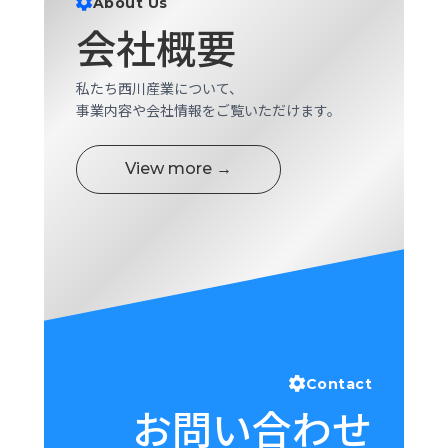
About Us
ロ
会社概要
グ
私たち西川産業について、
採
事業内容や会社情報をご覧いただけます。
用
情
報
View more →
お
メ
問
ル
い
マ
合
ガ
わ
登
せ
録
awasangyo_nbc
Contact
お問い合わせ