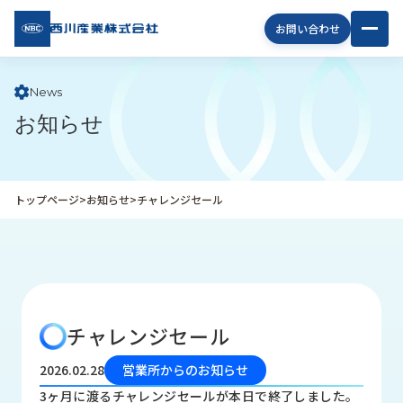
西川
お問い合わせ
産業
株式
会社
News
お知らせ
企
業
情
報
トップページ
>
お知らせ
>
チャレンジセール
私
た
ち
の
取
り
チャレンジセール
組
み
2026.02.28
営業所からのお知らせ
商
3ヶ月に渡るチャレンジセールが本日で終了しました。