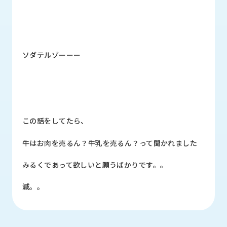
ロ
グ
採
ソダテルゾーーー
用
情
報
お
メ
問
ル
い
マ
この話をしてたら、
合
ガ
わ
登
牛はお肉を売るん？牛乳を売るん？って聞かれました
せ
録
みるくであって欲しいと願うばかりです。。
awasangyo_nbc
滅。。