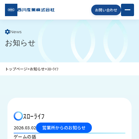
西川
お問い合わせ
産業
株式
会社
News
お知らせ
企
業
情
報
トップページ
>
お知らせ
>
ｽﾛｰﾗｲﾌ
私
た
ち
の
取
り
ｽﾛｰﾗｲﾌ
組
み
2026.03.02
営業所からのお知らせ
商
ゲームの話