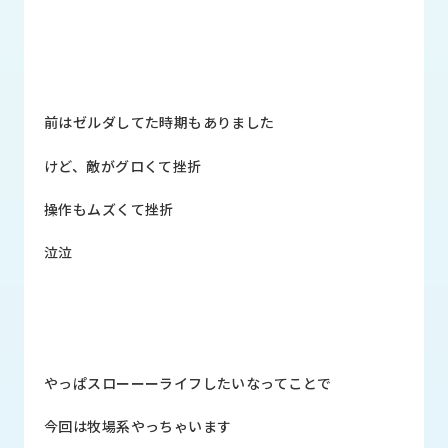
品
情
報
受
注
前はゼルダしてた時期もありました
事
例
けど、敵がグロくて挫折
取
操作もムズくて挫折
扱
メ
泣泣
ー
カ
ー
お
知
やっぱスローーーライフしたいなってことで
ら
せ/
今回は牧場系やっちゃいます
ブ