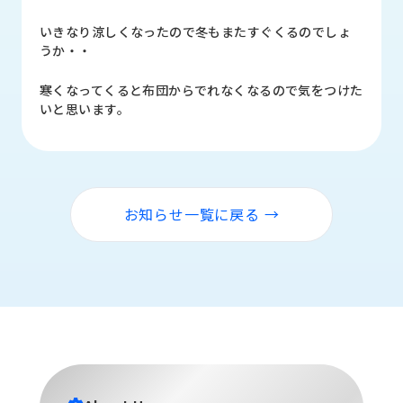
品
情
いきなり涼しくなったので冬もまたすぐくるのでしょ
報
うか・・
受
寒くなってくると布団からでれなくなるので気をつけた
注
いと思います。
事
例
取
扱
お知らせ一覧に戻る →
メ
ー
カ
ー
お
知
ら
せ/
ブ