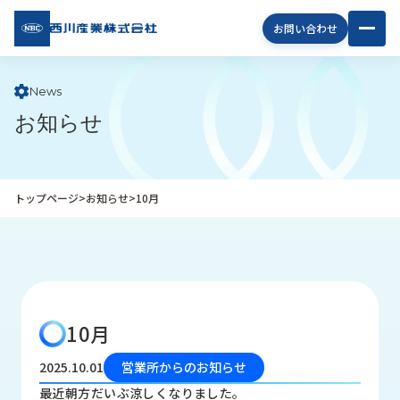
西川
お問い合わせ
産業
株式
会社
News
お知らせ
企
業
情
報
トップページ
>
お知らせ
>
10月
私
た
ち
の
取
り
10月
組
み
2025.10.01
営業所からのお知らせ
商
最近朝方だいぶ涼しくなりました。