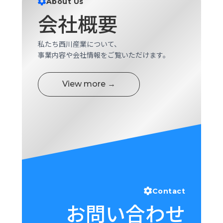
About Us
ロ
会社概要
グ
私たち西川産業について、
採
事業内容や会社情報をご覧いただけます。
用
情
報
View more →
お
メ
問
ル
い
マ
合
ガ
わ
登
せ
録
awasangyo_nbc
Contact
お問い合わせ