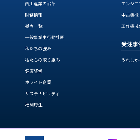
ス
西川産業の沿革
エンジニ
納
テ
期
財務情報
中古機械
ム
機
機
拠点一覧
工作機械の自
械
器
情
一般事業主行動計画
メ
報
受注事
カ
私たちの強み
工
ト
作
私たちの取り組み
ロ・
うれしか
機
制
械
健康経営
御
の
機
ホワイト企業
自
器
動
サステナビリティ
化,AI,
福利厚生
IoT
お
知
ら