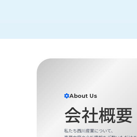
財
テ
作
務
ィ
機
情
械・
福
報
鍛
利
圧
一
厚
機
般
生
械・
事
CAD/CAM
業
主
商
ロ
行
ボ
品
動
ッ
計
情
ト
画
切
報
私
About Us
削・
た
ツ
新
会社概要
ち
ー
着
の
リ
一
強
ン
覧
み
グ・
私たち西川産業について、
お
測