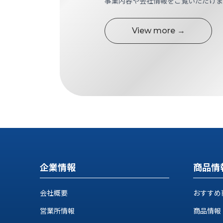
事業内容や会社情報をご覧いただけま
す
定・
す
作
め
View more →
業
商
工
品
具
情
環
報
境
エ
機
ン
器・
ジ
工
ニ
場
ア
設
リ
備
ン
マ
グ
企業情報
商品情
テ
情
ハ
報
会社概要
おすすめ
ン・
中
FA
営業所情報
商品情報
古・
シ
短