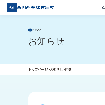
西川
産業
株式
会社
News
ト
お知らせ
ッ
プ
ペ
ー
ジ
トップページ
>
お知らせ
>
回数
企
私
受
業
た
注
情
ち
事
報
の
例
取