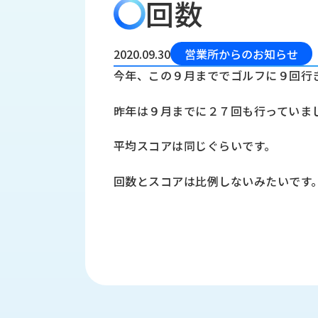
回数
会
う
社
れ
り
概
し
組
要
か
2020.09.30
営業所からのお知らせ
っ
経
み
今年、この９月まででゴルフに９回行
た
営
受
理
私
昨年は９月までに２７回も行っていま
注
念
た
ち
拠
平均スコアは同じぐらいです。
の
点
取
取
一
回数とスコアは比例しないみたいです
り
扱
覧
組
メ
西
み
川
ー
サ
産
ス
業
カ
テ
の
ナ
ー
沿
ビ
革
リ
工