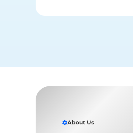
財
テ
作
務
ィ
機
情
械・
福
報
鍛
利
圧
一
厚
機
般
生
械・
事
CAD/CAM
業
主
商
ロ
行
ボ
品
動
ッ
計
情
ト
画
切
報
私
削・
た
ツ
新
ち
ー
着
の
リ
一
強
ン
覧
About Us
み
グ・
お
測