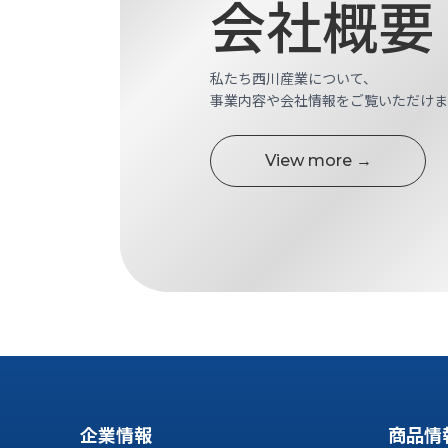
会社概要
す
定・
す
作
め
業
商
私たち西川産業について、
工
品
事業内容や会社情報をご覧いただけま
具
情
環
報
境
View more →
エ
機
ン
器・
ジ
工
ニ
場
ア
設
リ
備
ン
マ
グ
テ
情
ハ
報
ン・
中
FA
古・
企業情報
商品情
シ
短