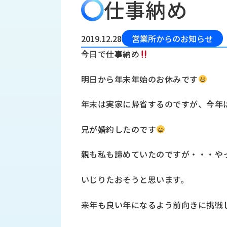
仕事納め
会
う
社
れ
り
概
し
組
要
か
2019.12.28
営業所からのお知らせ
っ
経
み
今日で仕事納め
た
営
受
理
私
明日から年末年始のお休みです
注
念
た
ち
拠
年末は実家に帰省するのですが、今年
の
点
取
取
一
兄が婚約したのです
り
扱
覧
組
メ
西
み
親も私も諦めていたのですが・・・や
川
ー
サ
産
ス
いじりたおそうと思います。
業
カ
テ
の
ナ
ー
来年も良い年になるよう前向きに挑戦
沿
ビ
革
リ
工