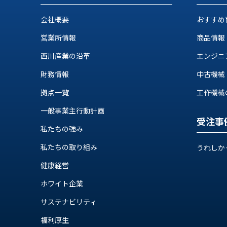
ス
納
テ
会社概要
おすすめ
期
ム
機
機
営業所情報
商品情報
械
器
情
西川産業の沿革
エンジニ
メ
報
財務情報
中古機械
カ
工
ト
作
拠点一覧
工作機械の自
ロ・
機
制
一般事業主行動計画
械
御
受注事
の
私たちの強み
機
自
器
私たちの取り組み
動
うれしか
化,AI,
健康経営
IoT
お
ホワイト企業
知
サステナビリティ
ら
福利厚生