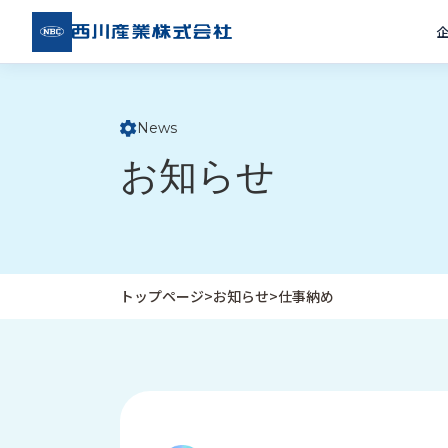
西川
産業
株式
会社
News
ト
お知らせ
ッ
プ
ペ
ー
ジ
トップページ
>
お知らせ
>
仕事納め
企
私
受
業
た
注
情
ち
事
報
の
例
取