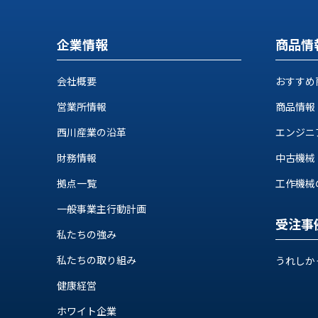
せ/
ブ
企業情報
商品情
ロ
グ
会社概要
おすすめ
お
営業所情報
商品情報
知
西川産業の沿革
エンジニ
ら
せ
財務情報
中古機械
営
拠点一覧
工作機械の自
業
所
一般事業主行動計画
ブ
受注事
私たちの強み
ロ
グ
私たちの取り組み
うれしか
社
健康経営
長
ブ
ホワイト企業