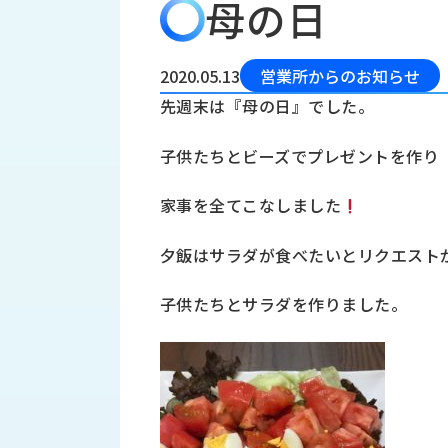
母の日
会
う
社
れ
り
概
し
組
要
か
2020.05.13
営業所からのお知らせ
っ
経
み
先週末は『母の日』でした。
た
営
受
理
私
子供たちとビーズでプレゼントを作り
注
念
た
ち
拠
家事を全てこなしました
の
点
取
取
一
夕飯はサラダが食べたいとリクエスト
り
扱
覧
組
メ
西
み
子供たちとサラダを作りました。
川
ー
サ
産
ス
業
カ
テ
の
ナ
ー
沿
ビ
革
リ
工