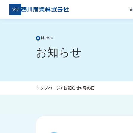
西川
産業
株式
会社
News
ト
お知らせ
ッ
プ
ペ
ー
ジ
トップページ
>
お知らせ
>
母の日
企
私
受
業
た
注
情
ち
事
報
の
例
取