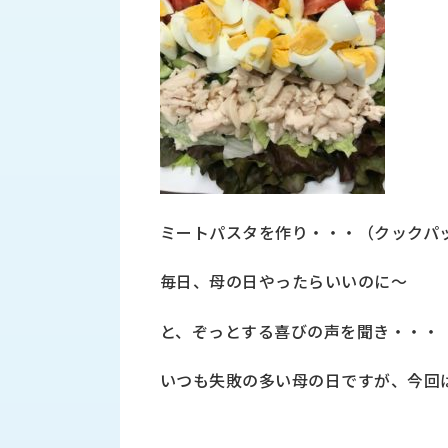
財
テ
作
務
ィ
機
情
械・
福
報
鍛
利
圧
一
厚
機
般
生
械・
事
CAD/CAM
業
主
商
ロ
行
ボ
品
ミートパスタを作り・・・（クックパ
動
ッ
計
情
ト
画
毎日、母の日やったらいいのに～
切
報
私
削・
と、ぞっとする喜びの声を聞き・・・
た
ツ
新
ち
ー
着
の
いつも失敗の多い母の日ですが、今回
リ
一
強
ン
覧
み
グ・
お
測