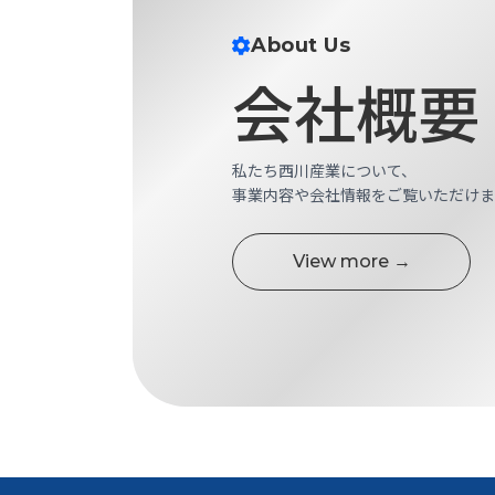
ス
納
テ
About Us
期
ム
機
会社概要
機
械
器
情
メ
報
カ
私たち西川産業について、
工
ト
事業内容や会社情報をご覧いただけま
作
ロ・
機
制
械
御
View more →
の
機
自
器
動
化,AI,
IoT
お
知
ら