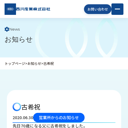
西川
お問い合わせ
産業
株式
会社
News
お知らせ
企
業
情
報
トップページ
>
お知らせ
>
古希祝
私
た
ち
の
取
り
古希祝
組
み
2020.06.30
営業所からのお知らせ
商
先日70歳になる父に古希祝をしました。