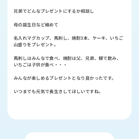
品
情
兄弟でどんなプレゼントにするか相談し
報
母の誕生日など絡めて
受
注
名入れマグカップ、馬刺し、焼酎3本、ケーキ、いちご
事
山盛りをプレゼント。
例
馬刺しはみんなで食べ、焼酎は父、兄弟、嫁で飲み、
取
いちごは子供が食べ・・・
扱
メ
みんなが楽しめるプレゼントとなり良かったです。
ー
カ
いつまでも元気で長生きしてほしいですね。
ー
お
知
ら
せ/
ブ