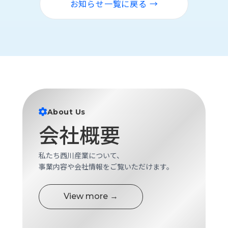
お知らせ一覧に戻る →
ロ
グ
採
用
情
報
お
メ
問
ル
About Us
い
マ
会社概要
合
ガ
わ
登
せ
録
私たち西川産業について、
事業内容や会社情報をご覧いただけます。
awasangyo_nbc
View more →