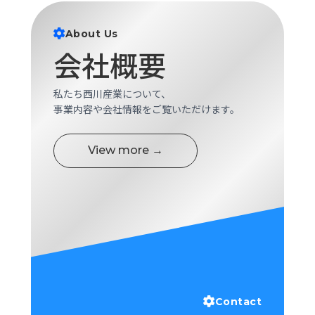
ロ
グ
About Us
会社概要
採
用
私たち西川産業について、
情
事業内容や会社情報をご覧いただけます。
報
お
メ
問
ル
View more →
い
マ
合
ガ
わ
登
せ
録
awasangyo_nbc
Contact