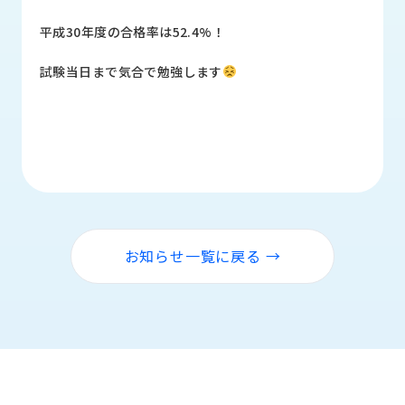
品
情
平成30年度の合格率は52.4%！
報
試験当日まで気合で勉強します
受
注
事
例
取
扱
メ
ー
お知らせ一覧に戻る →
カ
ー
お
知
ら
せ/
ブ