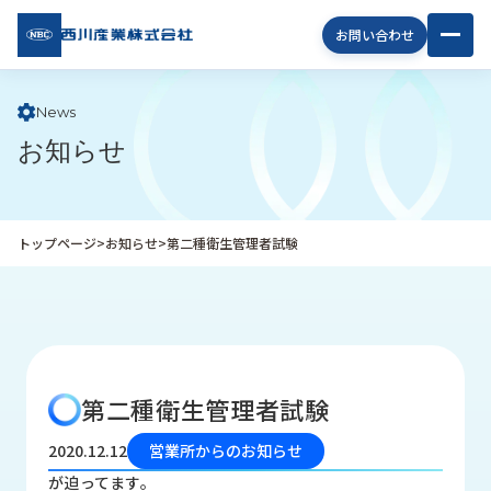
西川
お問い合わせ
産業
株式
会社
News
お知らせ
企
業
情
報
トップページ
>
お知らせ
>
第二種衛生管理者試験
私
た
ち
の
取
り
第二種衛生管理者試験
組
み
2020.12.12
営業所からのお知らせ
商
が迫ってます。