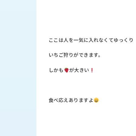
す
定・
す
作
め
業
商
工
品
具
情
ここは人を一気に入れなくてゆっくり
環
報
境
エ
いちご狩りができます。
機
ン
器・
ジ
工
しかも
が大きい
ニ
場
ア
設
リ
備
ン
マ
グ
食べ応えありますよ
テ
情
ハ
報
ン・
中
FA
古・
シ
短