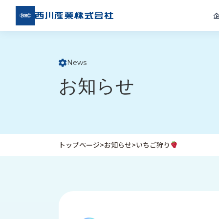
西川
産業
株式
会社
News
ト
お知らせ
ッ
プ
ペ
ー
ジ
トップページ
>
お知らせ
>
いちご狩り
企
私
受
業
た
注
情
ち
事
報
の
例
取