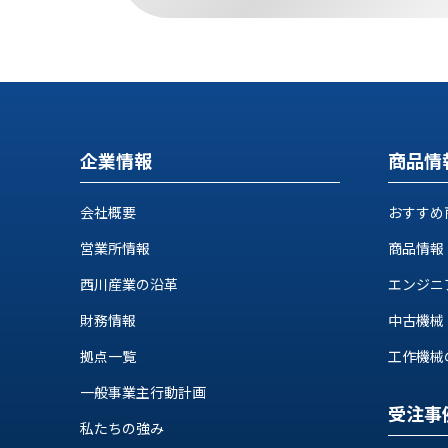
ロ
グ
お
メ
採
問
ル
用
い
マ
情
合
ガ
企業情報
商品情
報
わ
登
せ
録
@nishikawasangyo_nbc
会社概要
おすすめ
営業所情報
商品情報
西川産業の沿革
エンジニ
財務情報
中古機械
拠点一覧
工作機械の自
一般事業主行動計画
受注事
私たちの強み