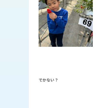
財
テ
作
務
ィ
機
情
械・
福
報
鍛
利
圧
一
厚
機
般
生
械・
事
CAD/CAM
業
主
商
ロ
行
ボ
品
動
ッ
計
情
ト
画
切
報
私
削・
でかない？
た
ツ
新
ち
ー
着
の
リ
一
強
ン
覧
み
グ・
お
測