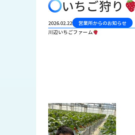
いちご狩り
会
う
社
れ
り
概
し
組
要
か
2026.02.22
営業所からのお知らせ
っ
経
み
川辺いちごファーム
た
営
受
理
私
注
念
た
ち
拠
の
点
取
取
一
り
扱
覧
組
メ
西
み
川
ー
サ
産
ス
業
カ
テ
の
ナ
ー
沿
ビ
革
リ
工