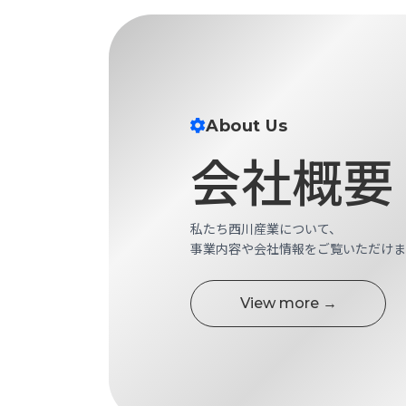
せ/
ブ
ロ
グ
About Us
お
会社概要
知
ら
せ
営
私たち西川産業について、
業
事業内容や会社情報をご覧いただけま
所
ブ
ロ
View more →
グ
社
長
ブ