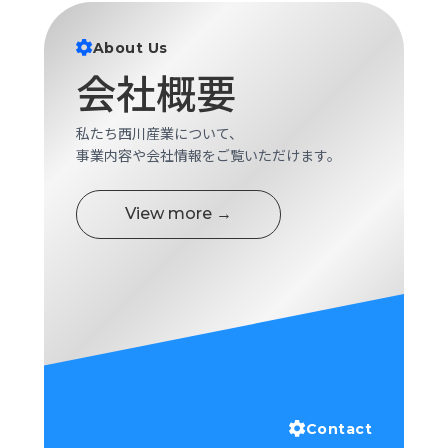
ロ
グ
About Us
会社概要
採
用
私たち西川産業について、
情
事業内容や会社情報をご覧いただけます。
報
お
メ
問
ル
View more →
い
マ
合
ガ
わ
登
せ
録
awasangyo_nbc
Contact