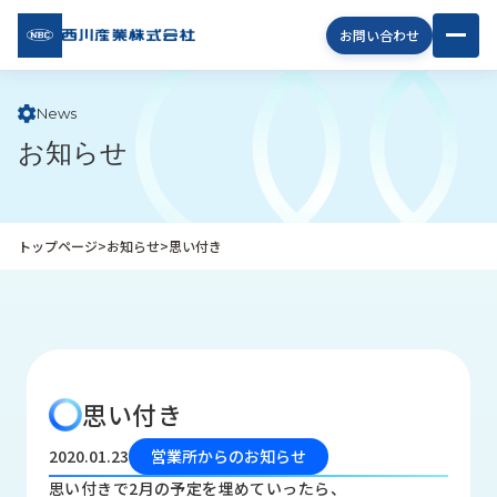
西川
お問い合わせ
産業
株式
会社
News
お知らせ
企
業
情
報
トップページ
>
お知らせ
>
思い付き
私
た
ち
の
取
り
思い付き
組
み
2020.01.23
営業所からのお知らせ
商
思い付きで2月の予定を埋めていったら、