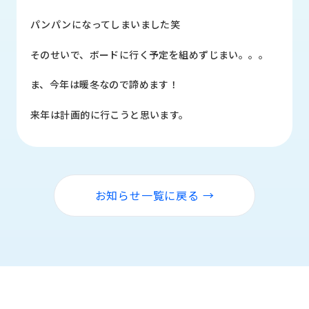
品
情
パンパンになってしまいました笑
報
そのせいで、ボードに行く予定を組めずじまい。。。
受
注
ま、今年は暖冬なので諦めます！
事
例
来年は計画的に行こうと思います。
取
扱
メ
ー
お知らせ一覧に戻る →
カ
ー
お
知
ら
せ/
ブ