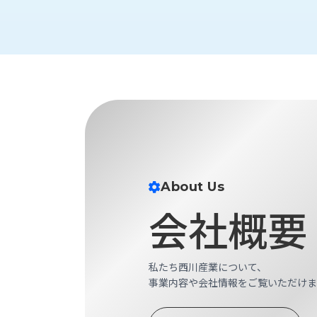
財
テ
作
務
ィ
機
情
械・
福
報
鍛
利
圧
一
厚
機
般
生
械・
事
CAD/CAM
業
主
商
ロ
行
ボ
品
動
ッ
計
情
ト
About Us
画
切
会社概要
報
私
削・
た
ツ
新
ち
ー
着
の
私たち西川産業について、
リ
一
強
事業内容や会社情報をご覧いただけま
ン
覧
み
グ・
お
測