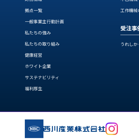
ス
納
テ
拠点一覧
工作機械の自
期
ム
機
一般事業主行動計画
機
械
受注事
器
私たちの強み
情
メ
報
私たちの取り組み
うれしか
カ
工
ト
健康経営
作
ロ・
機
制
ホワイト企業
械
御
の
サステナビリティ
機
自
器
福利厚生
動
化,AI,
IoT
お
知
ら