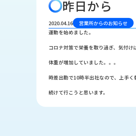
昨日から
会
う
社
れ
り
概
し
組
要
か
2020.04.16
営業所からのお知らせ
っ
経
み
運動を始めました。
た
営
受
理
私
コロナ対策で栄養を取り過ぎ、気付け
注
念
た
ち
拠
体重が増加していました。。。
の
点
取
取
一
時差出勤で10時半出社なので、上手く
り
扱
覧
組
メ
西
み
続けて行こうと思います。
川
ー
サ
産
ス
業
カ
テ
の
ナ
ー
沿
ビ
革
リ
工