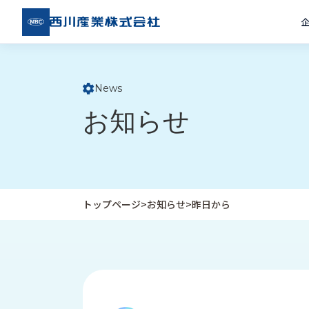
西川
産業
株式
会社
News
ト
お知らせ
ッ
プ
ペ
ー
ジ
トップページ
>
お知らせ
>
昨日から
企
私
受
業
た
注
情
ち
事
報
の
例
取