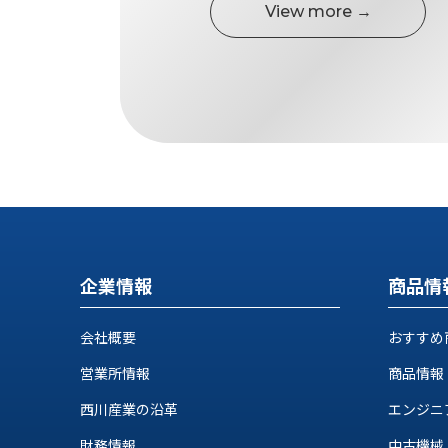
す
View more →
定・
す
作
め
業
商
工
品
具
情
環
報
境
エ
機
ン
器・
ジ
工
ニ
場
ア
設
企業情報
商品情
リ
備
ン
マ
グ
会社概要
おすすめ
テ
情
ハ
報
営業所情報
商品情報
ン・
中
西川産業の沿革
エンジニ
FA
古・
シ
短
財務情報
中古機械