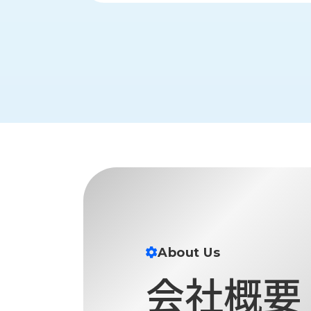
財
テ
作
務
ィ
機
情
械・
福
報
鍛
利
圧
一
厚
機
般
生
械・
事
CAD/CAM
業
主
商
ロ
行
ボ
品
動
ッ
計
情
ト
画
切
報
私
削・
た
ツ
新
ち
ー
About Us
着
の
リ
一
会社概要
強
ン
覧
み
グ・
お
測