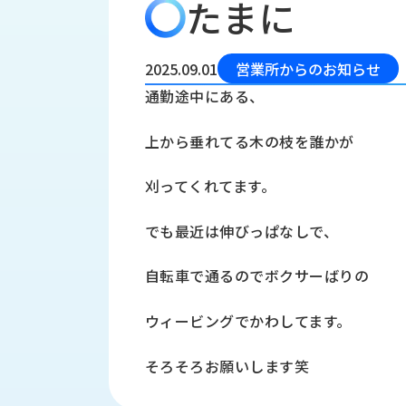
たまに
会
う
社
れ
り
概
し
組
要
か
2025.09.01
営業所からのお知らせ
っ
経
み
通勤途中にある、
た
営
受
理
私
上から垂れてる木の枝を誰かが
注
念
た
ち
拠
刈ってくれてます。
の
点
取
取
一
でも最近は伸びっぱなしで、
り
扱
覧
組
メ
西
み
自転車で通るのでボクサーばりの
川
ー
サ
産
ス
ウィービングでかわしてます。
業
カ
テ
の
ナ
ー
そろそろお願いします笑
沿
ビ
革
リ
工