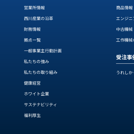
ス
納
営業所情報
商品情報
テ
期
ム
西川産業の沿革
エンジニ
機
機
械
器
財務情報
中古機械
情
メ
報
拠点一覧
工作機械の自
カ
工
一般事業主行動計画
ト
作
受注事
ロ・
機
私たちの強み
制
械
御
私たちの取り組み
うれしか
の
機
自
健康経営
器
動
ホワイト企業
化,AI,
IoT
お
サステナビリティ
知
福利厚生
ら