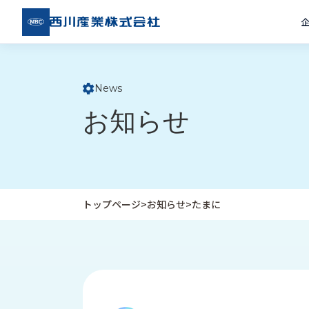
西川
産業
株式
会社
News
ト
お知らせ
ッ
プ
ペ
ー
ジ
トップページ
>
お知らせ
>
たまに
企
私
受
業
た
注
情
ち
事
報
の
例
取