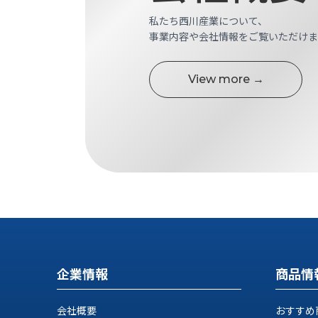
す
定・
私たち西川産業について、
す
作
事業内容や会社情報をご覧いただけま
め
業
商
工
品
具
View more →
情
環
報
境
エ
機
ン
器・
ジ
工
ニ
場
ア
設
リ
備
ン
マ
グ
テ
情
ハ
報
企業情報
商品情
ン・
中
FA
古・
シ
会社概要
おすすめ
短