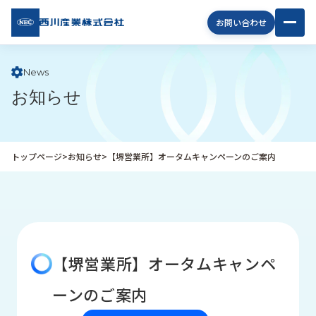
西川
お問い合わせ
産業
株式
会社
News
お知らせ
企
業
情
報
トップページ
>
お知らせ
>
【堺営業所】オータムキャンペーンのご案内
私
た
ち
の
取
り
【堺営業所】オータムキャンペ
組
み
ーンのご案内
商