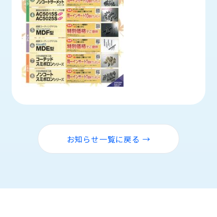
ロ
グ
採
用
情
報
お
メ
問
ル
い
マ
合
ガ
わ
登
お知らせ一覧に戻る →
せ
録
awasangyo_nbc