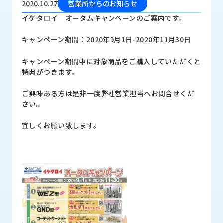
2020.10.27
営業所からのお知らせ
品
情
イゲタロイ オータムキャンペーンのご案内です。
報
キャンペーン期間：2020年9月1日-2020年11月30日
受
注
キャンペーン期間中に対象商品をご購入していただくと
事
特典がつきます。
例
ご興味ある方は是非一度弊社営業担当へお問合せくだ
取
さい。
扱
メ
宜しくお願い致します。
ー
カ
ー
お
知
ら
せ/
ブ