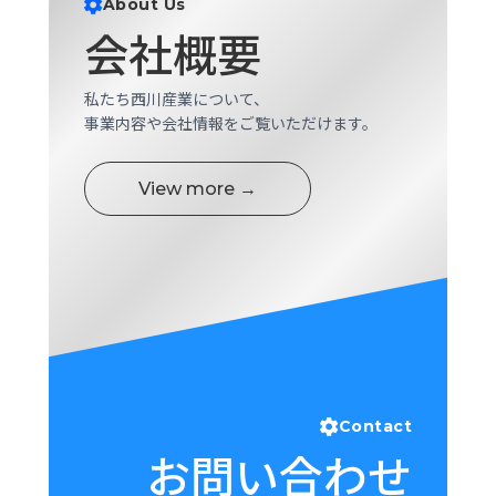
About Us
ロ
会社概要
グ
私たち西川産業について、
採
事業内容や会社情報をご覧いただけます。
用
情
報
View more →
お
メ
問
ル
い
マ
合
ガ
わ
登
せ
録
awasangyo_nbc
Contact
お問い合わせ