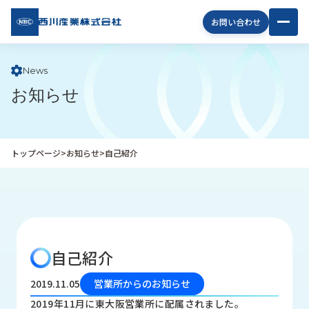
西川
お問い合わせ
産業
株式
会社
News
お知らせ
企
業
情
報
トップページ
>
お知らせ
>
自己紹介
私
た
ち
の
取
り
自己紹介
組
み
2019.11.05
営業所からのお知らせ
商
2019年11月に東大阪営業所に配属されました。