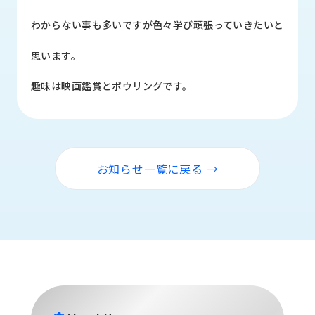
品
情
わからない事も多いですが色々学び頑張っていきたいと
報
思います。
受
注
趣味は映画鑑賞とボウリングです。
事
例
取
扱
お知らせ一覧に戻る →
メ
ー
カ
ー
お
知
ら
せ/
ブ