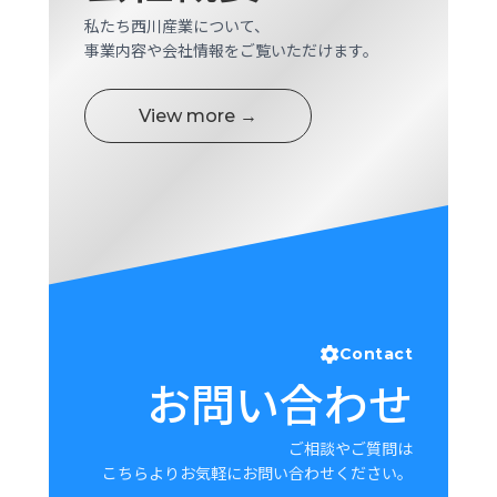
ロ
私たち西川産業について、
グ
事業内容や会社情報をご覧いただけます。
採
View more →
用
情
報
お
メ
問
ル
い
マ
合
ガ
わ
登
せ
録
Contact
awasangyo_nbc
お問い合わせ
ご相談やご質問は
こちらよりお気軽にお問い合わせください。