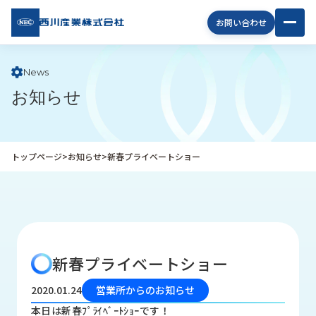
西川
お問い合わせ
産業
株式
会社
News
お知らせ
企
業
情
報
トップページ
>
お知らせ
>
新春プライベートショー
私
た
ち
の
取
り
新春プライベートショー
組
み
2020.01.24
営業所からのお知らせ
商
本日は新春ﾌﾟﾗｲﾍﾞｰﾄｼｮｰです！