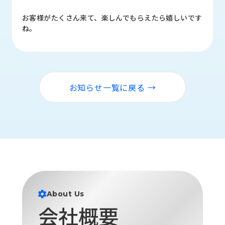
品
情
お客様がたくさん来て、楽しんでもらえたら嬉しいです
報
ね。
受
注
事
例
お知らせ一覧に戻る →
取
扱
メ
ー
カ
ー
お
知
About Us
ら
会社概要
せ/
ブ