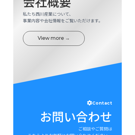
会社概要
ロ
グ
私たち西川産業について、
事業内容や会社情報をご覧いただけます。
採
用
View more →
情
報
お
メ
問
ル
い
マ
合
ガ
わ
登
せ
録
awasangyo_nbc
Contact
お問い合わせ
ご相談やご質問は