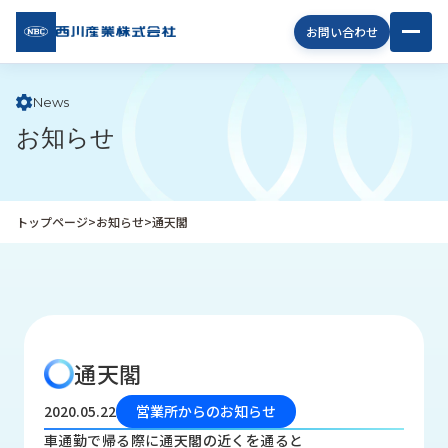
西川
お問い合わせ
産業
株式
会社
News
お知らせ
企
業
情
報
トップページ
>
お知らせ
>
通天閣
私
た
ち
の
取
り
通天閣
組
み
2020.05.22
営業所からのお知らせ
商
車通勤で帰る際に通天閣の近くを通ると