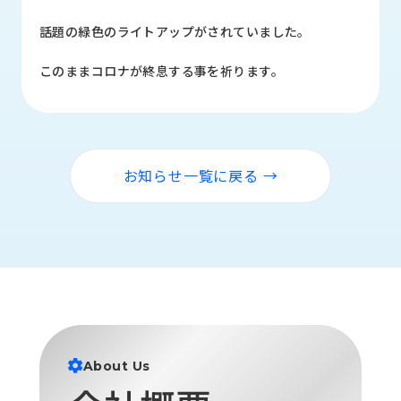
品
情
話題の緑色のライトアップがされていました。
報
このままコロナが終息する事を祈ります。
受
注
事
例
お知らせ一覧に戻る →
取
扱
メ
ー
カ
ー
お
知
ら
About Us
せ/
ブ