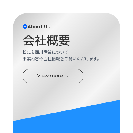
ロ
グ
About Us
採
会社概要
用
情
報
私たち西川産業について、
お
メ
事業内容や会社情報をご覧いただけます。
問
ル
い
マ
合
ガ
View more →
わ
登
せ
録
awasangyo_nbc