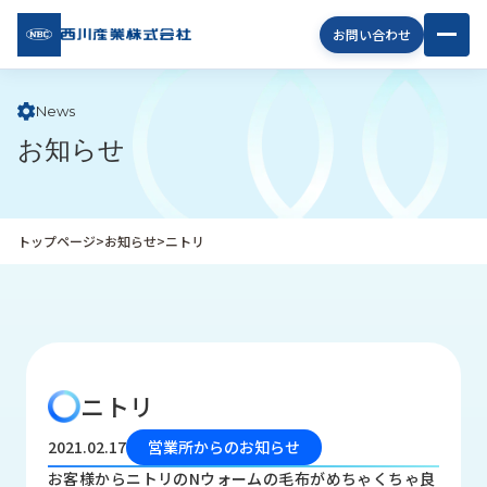
西川
お問い合わせ
産業
株式
会社
News
お知らせ
企
業
情
報
トップページ
>
お知らせ
>
ニトリ
私
た
ち
の
取
り
ニトリ
組
み
2021.02.17
営業所からのお知らせ
商
お客様からニトリのNウォームの毛布がめちゃくちゃ良