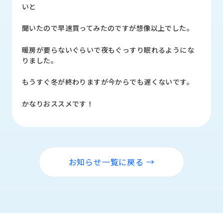
品
いと
情
報
聞いたので早速買ってみたのですが想像以上でした。
受
暖房が要らないぐらいで夜もぐっすり眠れるようにな
注
りました。
事
例
もうすぐ冬が終わりますが今からでも遅くないです。
取
かなりおススメです！
扱
メ
ー
カ
ー
お知らせ一覧に戻る →
お
知
ら
せ/
ブ