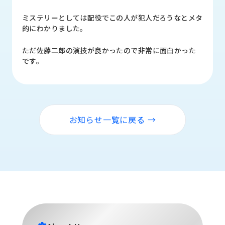
品
情
ミステリーとしては配役でこの人が犯人だろうなとメタ
報
的にわかりました。
受
ただ佐藤二郎の演技が良かったので非常に面白かった
注
です。
事
例
取
扱
お知らせ一覧に戻る →
メ
ー
カ
ー
お
知
ら
せ/
ブ