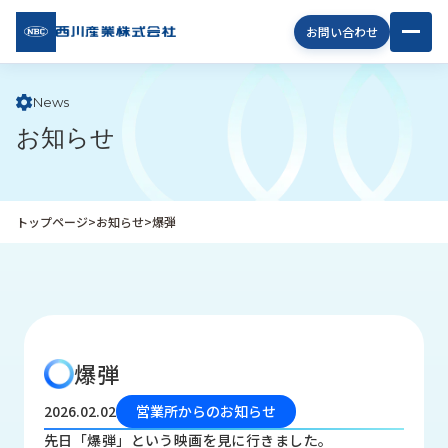
西川
お問い合わせ
産業
株式
会社
News
お知らせ
企
業
情
報
トップページ
>
お知らせ
>
爆弾
私
た
ち
の
取
り
爆弾
組
み
2026.02.02
営業所からのお知らせ
商
先日「爆弾」という映画を見に行きました。