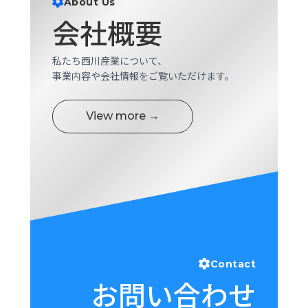
About Us
ロ
会社概要
グ
私たち西川産業について、
採
事業内容や会社情報をご覧いただけます。
用
情
報
View more →
お
メ
問
ル
い
マ
合
ガ
わ
登
せ
録
awasangyo_nbc
Contact
お問い合わせ