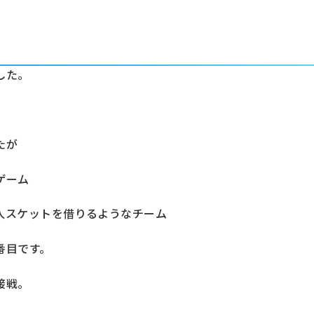
した。
たが
ゲーム
人スケットを借りるようなチーム
番目です。
接戦。