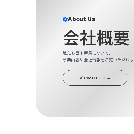
す
定・
す
作
め
About Us
業
商
工
会社概要
品
具
情
環
報
境
エ
私たち西川産業について、
機
ン
事業内容や会社情報をご覧いただけま
器・
ジ
工
ニ
場
View more →
ア
設
リ
備
ン
マ
グ
テ
情
ハ
報
ン・
中
FA
古・
シ
短