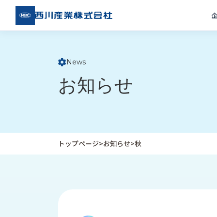
西川
産業
株式
会社
News
ト
お知らせ
ッ
プ
ペ
ー
ジ
トップページ
>
お知らせ
>
秋
企
私
受
業
た
注
情
ち
事
報
の
例
取