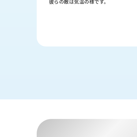
彼らの敵は気温の様です。
財
テ
作
務
ィ
機
情
械・
福
報
鍛
利
圧
一
厚
機
般
生
械・
事
CAD/CAM
業
主
商
ロ
行
ボ
品
動
ッ
計
情
ト
画
切
報
私
削・
た
ツ
新
ち
ー
着
の
リ
一
強
ン
覧
み
グ・
お
測