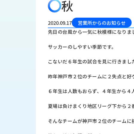
秋
会
う
社
れ
り
概
し
組
要
か
2020.09.17
営業所からのお知らせ
っ
経
み
先日の台風から一気に秋模様になりま
た
営
受
理
私
サッカーのしやすい季節です。
注
念
た
ち
拠
こないだ６年生の試合を見に行きまし
の
点
取
取
一
昨年神戸市２位のチームに２失点と好
り
扱
覧
組
メ
西
み
６年生は人数もおらず、４年生から４
川
ー
サ
産
ス
夏場は負けまくり地区リーグ下から２
業
カ
テ
の
ナ
ー
そんなチームが神戸市２位のチームに
沿
ビ
革
リ
工