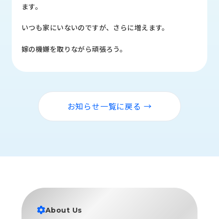
品
ます。
情
報
いつも家にいないのですが、さらに増えます。
受
嫁の機嫌を取りながら頑張ろう。
注
事
例
取
お知らせ一覧に戻る →
扱
メ
ー
カ
ー
お
知
ら
せ/
About Us
ブ