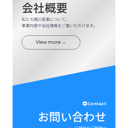
会社概要
ロ
グ
私たち西川産業について、
事業内容や会社情報をご覧いただけます。
採
用
情
View more →
報
お
メ
問
ル
い
マ
合
ガ
わ
登
せ
録
awasangyo_nbc
Contact
お問い合わせ
ご相談やご質問は