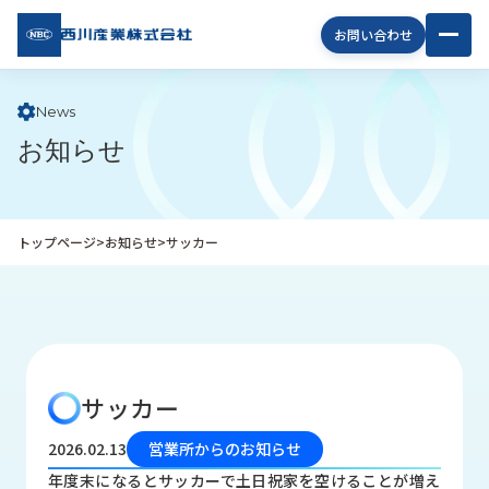
西川
お問い合わせ
産業
株式
会社
News
お知らせ
企
業
情
報
トップページ
>
お知らせ
>
サッカー
私
た
ち
の
取
り
サッカー
組
み
2026.02.13
営業所からのお知らせ
商
年度末になるとサッカーで土日祝家を空けることが増え