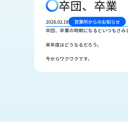
卒団、卒業
会
う
社
れ
り
概
し
組
要
か
2026.02.18
営業所からのお知らせ
っ
経
み
卒団、卒業の時期になるといつもさみ
た
営
受
理
私
来年度はどうなるだろう。
注
念
た
ち
拠
今からワクワクです。
の
点
取
取
一
り
扱
覧
組
メ
西
み
川
ー
サ
産
ス
業
カ
テ
の
ナ
ー
沿
ビ
革
リ
工