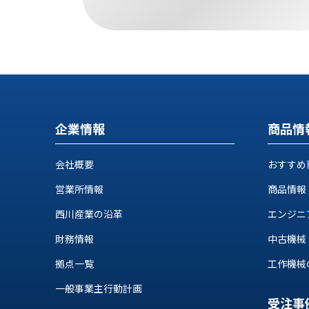
す
定・
す
作
め
業
商
工
品
具
情
環
報
境
エ
機
企業情報
商品情
ン
器・
ジ
工
会社概要
おすすめ
ニ
場
ア
設
営業所情報
商品情報
リ
備
ン
西川産業の沿革
エンジニ
マ
グ
テ
財務情報
中古機械
情
ハ
報
拠点一覧
工作機械の自
ン・
中
FA
一般事業主行動計画
古・
シ
受注事
短