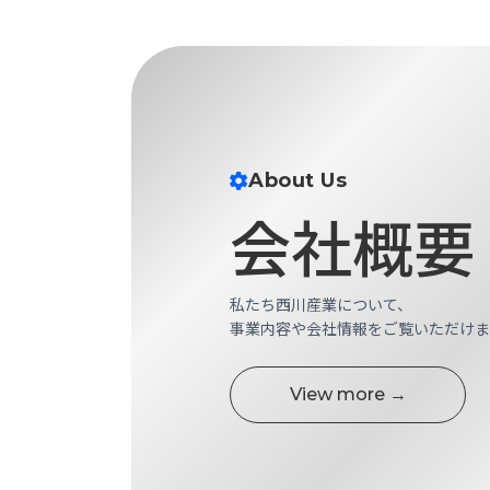
財
テ
作
務
ィ
機
情
械・
福
報
鍛
利
圧
一
厚
機
般
生
械・
事
About Us
CAD/CAM
業
主
商
会社概要
ロ
行
ボ
品
動
ッ
計
情
ト
画
私たち西川産業について、
切
報
事業内容や会社情報をご覧いただけま
私
削・
た
ツ
新
ち
ー
View more →
着
の
リ
一
強
ン
覧
み
グ・
お
測