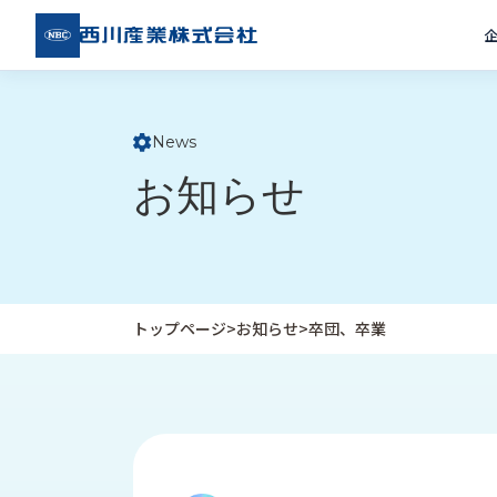
西川
産業
株式
会社
News
ト
お知らせ
ッ
プ
ペ
ー
ジ
トップページ
>
お知らせ
>
卒団、卒業
企
私
受
業
た
注
情
ち
事
報
の
例
取