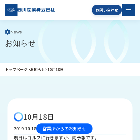
西川
お問い合わせ
産業
株式
会社
News
お知らせ
企
業
情
報
トップページ
>
お知らせ
>
10月18日
私
た
ち
の
取
り
10月18日
組
み
2019.10.18
営業所からのお知らせ
商
明日はゴルフに行きますが、雨予報です。