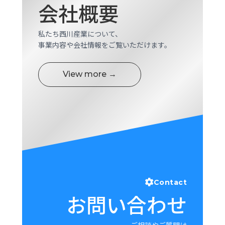
会社概要
ロ
グ
私たち西川産業について、
事業内容や会社情報をご覧いただけます。
採
用
情
View more →
報
お
メ
問
ル
い
マ
合
ガ
わ
登
せ
録
awasangyo_nbc
Contact
お問い合わせ
ご相談やご質問は