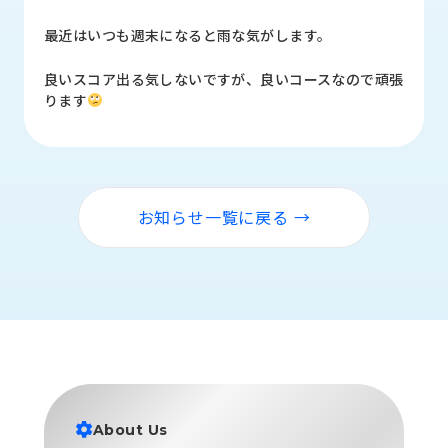
品
情
最近はいつも週末になると雨な気がします。
報
良いスコア出る気しないですが、良いコースなので頑張
受
ります
注
事
例
取
お知らせ一覧に戻る →
扱
メ
ー
カ
ー
お
知
ら
せ/
About Us
ブ