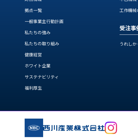
ス
納
テ
拠点一覧
工作機械の自
期
ム
機
一般事業主行動計画
機
械
受注事
器
私たちの強み
情
メ
報
私たちの取り組み
うれしか
カ
工
ト
健康経営
作
ロ・
機
制
ホワイト企業
械
御
の
サステナビリティ
機
自
器
福利厚生
動
化,AI,
IoT
お
知
ら