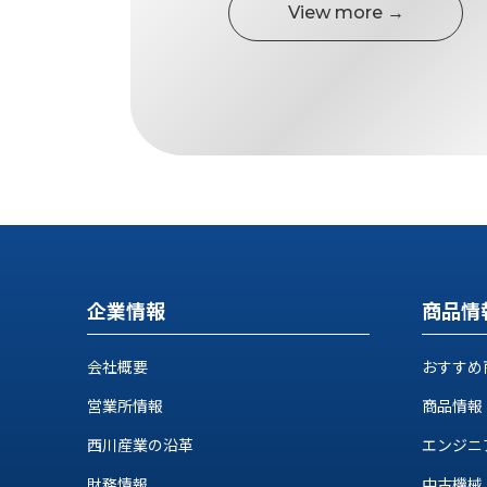
す
View more →
定・
す
作
め
業
商
工
品
具
情
環
報
境
エ
機
ン
器・
ジ
工
ニ
場
ア
設
企業情報
商品情
リ
備
ン
マ
グ
会社概要
おすすめ
テ
情
ハ
報
営業所情報
商品情報
ン・
中
西川産業の沿革
エンジニ
FA
古・
シ
短
財務情報
中古機械