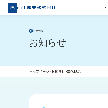
西川
産業
株式
会社
News
ト
お知らせ
ッ
プ
ペ
ー
ジ
トップページ
>
お知らせ
>
電化製品
企
私
受
業
た
注
情
ち
事
報
の
例
取