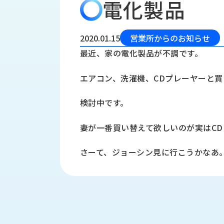
電化製品
会
う
社
れ
り
概
し
組
要
か
2020.01.15
営業所からのお知らせ
っ
経
み
最近、家の電化製品が不調です。
た
営
受
理
私
エアコン、洗濯機、CDプレーヤーと買
注
念
た
ち
拠
検討中です。
の
点
取
取
一
妻が一番買い替えて欲しいのが実はC
り
扱
覧
組
メ
西
み
さーて、ジョーシン見に行こうかなあ
川
ー
サ
産
ス
業
カ
テ
の
ナ
ー
沿
ビ
革
リ
工