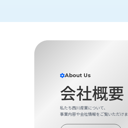
財
テ
作
務
ィ
機
情
械・
福
報
鍛
利
圧
一
厚
機
般
生
械・
事
CAD/CAM
業
主
商
ロ
行
ボ
品
動
ッ
計
情
ト
About Us
画
切
会社概要
報
私
削・
た
ツ
新
ち
ー
着
の
私たち西川産業について、
リ
一
強
事業内容や会社情報をご覧いただけま
ン
覧
み
グ・
お
測