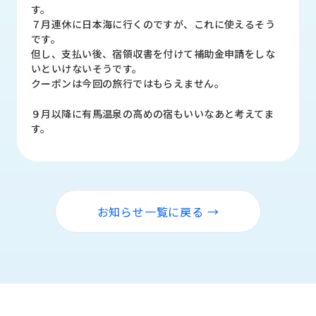
品
す。
情
７月連休に日本海に行くのですが、これに使えるそう
報
です。
但し、支払い後、宿領収書を付けて補助金申請をしな
受
いといけないそうです。
注
クーポンは今回の旅行ではもらえません。
事
例
９月以降に有馬温泉の高めの宿もいいなあと考えてま
す。
取
扱
メ
ー
カ
お知らせ一覧に戻る →
ー
お
知
ら
せ/
ブ