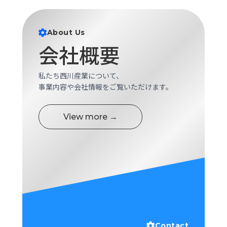
ロ
グ
About Us
会社概要
採
用
情
私たち西川産業について、
報
事業内容や会社情報をご覧いただけます。
お
メ
問
ル
View more →
い
マ
合
ガ
わ
登
せ
録
awasangyo_nbc
Contact