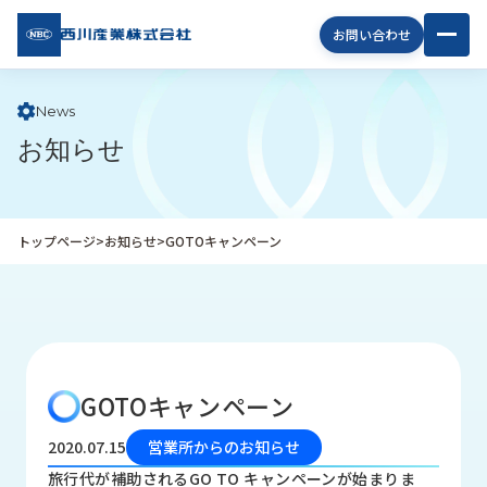
西川
お問い合わせ
産業
株式
会社
News
お知らせ
企
業
情
報
トップページ
>
お知らせ
>
GOTOキャンペーン
私
た
ち
の
取
り
GOTOキャンペーン
組
み
2020.07.15
営業所からのお知らせ
商
旅行代が補助されるGO TO キャンペーンが始まりま