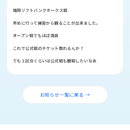
品
情
福岡ソフトバンクホークス戦
報
早めに行って練習から観ることが出来ました。
受
注
オープン戦でもほぼ満員
事
例
これで公式戦のチケット取れるんか？
取
でも１試合くらいは公式戦も観戦したいなあ
扱
メ
ー
カ
ー
お知らせ一覧に戻る →
お
知
ら
せ/
ブ