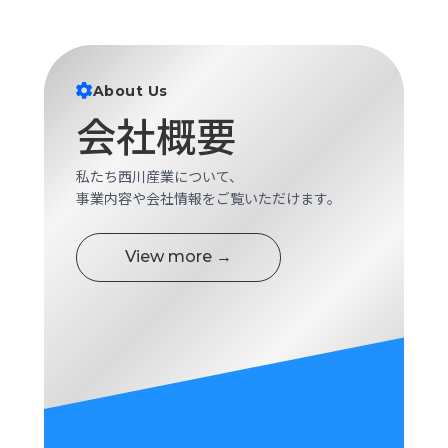
ロ
グ
About Us
採
用
会社概要
情
報
私たち西川産業について、
お
メ
事業内容や会社情報をご覧いただけます。
問
ル
い
マ
合
ガ
View more →
わ
登
せ
録
awasangyo_nbc