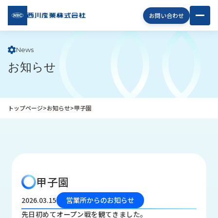
西川
お問い合わせ
産業
株式
会社
News
お知らせ
企
業
情
報
トップページ
>
お知らせ
>
甲子園
私
た
ち
の
取
り
甲子園
組
み
2026.03.15
営業所からのお知らせ
商
先日初めてオープン戦を観てきました。