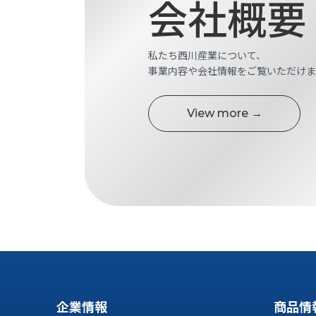
会社概要
す
定・
す
作
め
業
商
私たち西川産業について、
工
品
事業内容や会社情報をご覧いただけま
具
情
環
報
境
View more →
エ
機
ン
器・
ジ
工
ニ
場
ア
設
リ
備
ン
マ
グ
テ
情
ハ
報
ン・
中
FA
古・
企業情報
商品情
シ
短