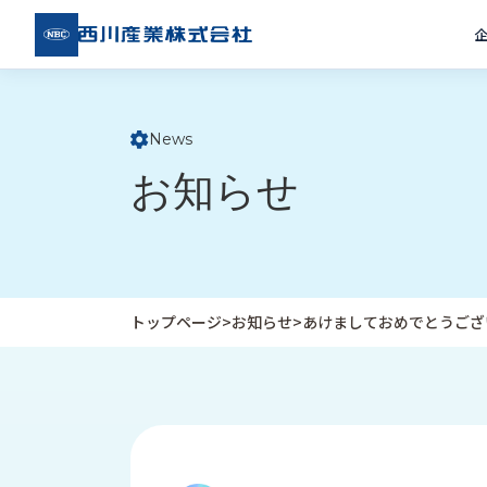
西川
産業
株式
会社
News
ト
お知らせ
ッ
プ
ペ
ー
ジ
トップページ
>
お知らせ
>
あけましておめでとうござ
企
私
受
業
た
注
情
ち
事
報
の
例
取