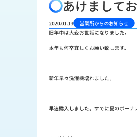
あけまして
会
う
社
れ
り
概
し
組
要
か
2020.01.13
営業所からのお知らせ
っ
経
み
旧年中は大変お世話になりました。
た
営
受
理
私
本年も何卒宜しくお願い致します。
注
念
た
ち
拠
の
点
取
取
一
新年早々洗濯機壊れました。
り
扱
覧
組
メ
西
み
川
ー
サ
産
ス
早速購入しました。すでに夏のボーナ
業
カ
テ
の
ナ
ー
沿
ビ
革
リ
工