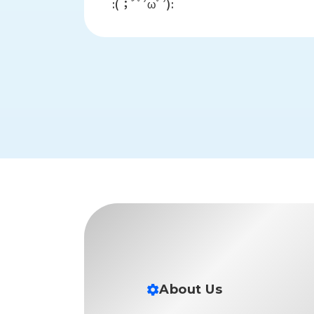
:(；ﾞﾟ’ωﾟ’):
財
テ
作
務
ィ
機
情
械・
福
報
鍛
利
圧
一
厚
機
般
生
械・
事
CAD/CAM
業
主
商
ロ
行
ボ
品
動
ッ
計
情
ト
画
切
報
私
削・
た
ツ
新
ち
ー
着
の
リ
一
強
ン
覧
About Us
み
グ・
お
測