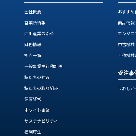
ス
納
テ
会社概要
おすすめ
期
ム
機
機
営業所情報
商品情報
械
器
情
西川産業の沿革
エンジニ
メ
報
財務情報
中古機械
カ
工
ト
作
拠点一覧
工作機械の自
ロ・
機
制
一般事業主行動計画
械
御
受注事
の
私たちの強み
機
自
器
私たちの取り組み
動
うれしか
化,AI,
健康経営
IoT
お
ホワイト企業
知
サステナビリティ
ら
福利厚生