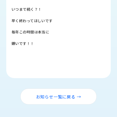
品
情
いつまで続く？！
報
早く終わってほしいです
受
注
毎年この時間は本当に
事
例
嫌いです！！
取
扱
メ
ー
カ
ー
お
お知らせ一覧に戻る →
知
ら
せ/
ブ