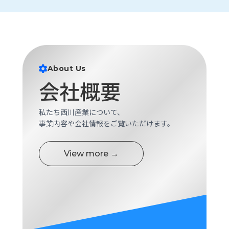
ロ
グ
採
用
About Us
情
報
会社概要
お
メ
問
ル
私たち西川産業について、
い
マ
事業内容や会社情報をご覧いただけます。
合
ガ
わ
登
せ
録
View more →
awasangyo_nbc