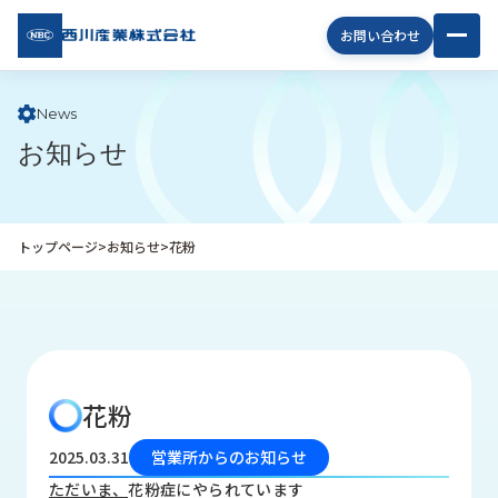
西川
お問い合わせ
産業
株式
会社
News
お知らせ
企
業
情
報
トップページ
>
お知らせ
>
花粉
私
た
ち
の
取
り
花粉
組
み
2025.03.31
営業所からのお知らせ
商
ただいま、
花粉症にやられています