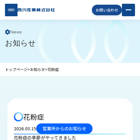
西川
お問い合わせ
産業
株式
会社
News
お知らせ
企
業
情
報
トップページ
>
お知らせ
>
花粉症
私
た
ち
の
取
り
花粉症
組
み
2026.03.15
営業所からのお知らせ
商
花粉症の季節がやってきました