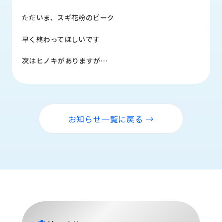
品
情
ただいま、スギ花粉のピーク
報
早く終わってほしいです
受
注
次はヒノキがありますが…
事
例
取
扱
お知らせ一覧に戻る →
メ
ー
カ
ー
お
知
ら
せ/
ブ