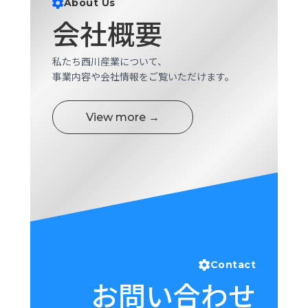
About Us
ロ
会社概要
グ
私たち西川産業について、
採
事業内容や会社情報をご覧いただけます。
用
情
報
View more →
お
メ
問
ル
い
マ
合
ガ
わ
登
せ
録
awasangyo_nbc
Contact
お問い合わせ