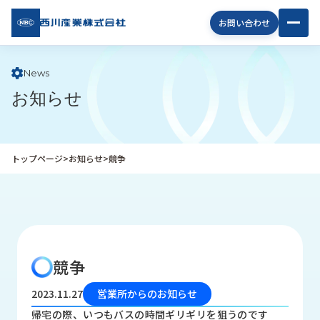
西川
お問い合わせ
産業
株式
会社
News
お知らせ
企
業
情
報
トップページ
>
お知らせ
>
競争
私
た
ち
の
取
り
競争
組
み
2023.11.27
営業所からのお知らせ
商
帰宅の際、いつもバスの時間ギリギリを狙うのです