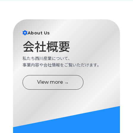
ロ
グ
採
About Us
用
会社概要
情
報
お
メ
私たち西川産業について、
問
ル
事業内容や会社情報をご覧いただけます。
い
マ
合
ガ
わ
登
View more →
せ
録
awasangyo_nbc