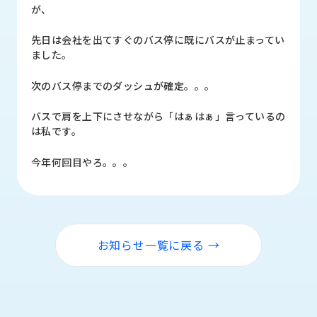
品
が、
情
報
先日は会社を出てすぐのバス停に既にバスが止まってい
ました。
受
注
次のバス停までのダッシュが確定。。。
事
例
バスで肩を上下にさせながら「はぁはぁ」言っているの
は私です。
取
扱
今年何回目やろ。。。
メ
ー
カ
ー
お知らせ一覧に戻る →
お
知
ら
せ/
ブ