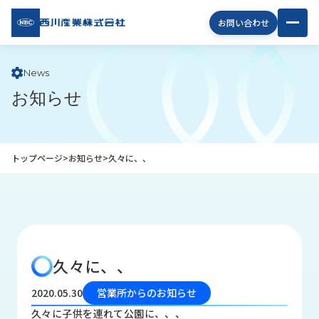
西川
お問い合わせ
産業
株式
会社
News
お知らせ
企
業
情
報
トップページ
>
お知らせ
>
久々に、、
私
た
ち
の
取
り
久々に、、
組
み
2020.05.30
営業所からのお知らせ
商
久々に子供を連れて公園に、、、