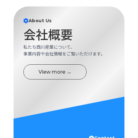
ロ
グ
About Us
会社概要
採
用
情
私たち西川産業について、
報
事業内容や会社情報をご覧いただけます。
お
メ
問
ル
い
マ
View more →
合
ガ
わ
登
せ
録
awasangyo_nbc