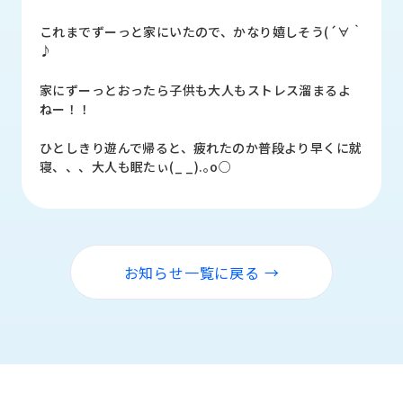
品
情
これまでずーっと家にいたので、かなり嬉しそう(´∀｀
報
♪
受
家にずーっとおったら子供も大人もストレス溜まるよ
注
ねー！！
事
例
ひとしきり遊んで帰ると、疲れたのか普段より早くに就
寝、、、大人も眠たぃ(_ _).｡o○
取
扱
メ
ー
カ
お知らせ一覧に戻る →
ー
お
知
ら
せ/
ブ