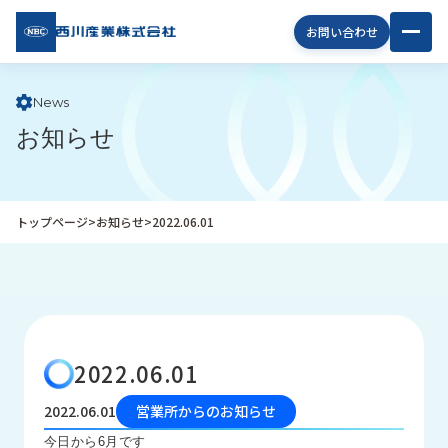
西川
お問い合わせ
産業
株式
会社
News
お知らせ
企
業
情
報
トップページ
>
お知らせ
>
2022.06.01
私
た
ち
の
取
り
2022.06.01
組
み
2022.06.01
営業所からのお知らせ
商
今日から6月です