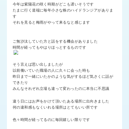
品
今年は紫陽花の咲く時期がどこも遅いそうです
情
たまに行く道端に毎年小さな株のハイドランジアがありま
報
す
それを見ると梅雨がやって来るなと感じます
受
注
事
ご無沙汰していた方と話をする機会がありました
例
時間が経ってもやはりほっとするものです
取
そう言えば思い出しましたが
扱
以前働いていた職場の人に久々に会った時も
メ
昨日まで一緒にいたかのような気がするほど気さくに話が
ー
できたり
カ
みんなそれぞれ立場も違って変わったのに本当に不思議
ー
違う日にはお声をかけて頂いたある場所に出向きました
お
何の違和感もなくいれる場所はとてもいい所です
知
ら
色々時間が経ってるのに毎回嬉しい限りです
せ/
ブ