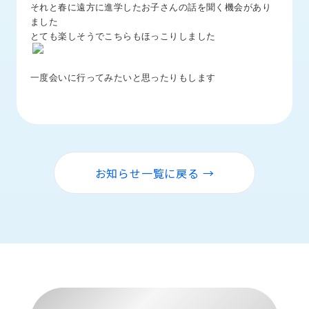
それと春に遠方に進学したお子さんの話を聞く機会があり
ロ
ました
グ
とても楽しそうでこちらもほっこりしました
採
一度会いに行ってみたいと思ったりもします
用
情
報
お
メ
問
ル
い
マ
お知らせ一覧に戻る →
合
ガ
わ
登
せ
録
awasangyo_nbc