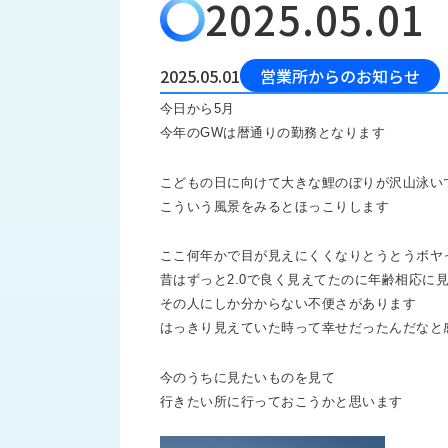
2025.05.01
会
う
社
れ
り
概
し
組
要
か
2025.05.01
営業所からのお知らせ
っ
経
み
今日から5月
た
営
今年のGWは暦通りの勤務となります
受
理
私
注
念
た
こどもの日に向けて大きな鯉のぼりが沢山泳い
ち
拠
こういう風景をみるとほっこりします
の
点
取
取
一
り
扱
ここ何年かで目が見えにくくなりとうとうボヤ
覧
組
昔はずっと2.0で良く見えてたのに年齢相応に
メ
西
み
その人にしか分からない不便さがあります
川
ー
サ
はっきり見えていた時って幸せだったんだなと
産
ス
業
カ
テ
今のうちに見たいものを見て
の
ナ
ー
沿
行きたい所に行っておこうかと思います
ビ
革
リ
工