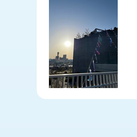
財
テ
作
務
ィ
機
情
械・
福
報
鍛
利
圧
一
厚
機
般
生
械・
事
CAD/CAM
業
主
商
ロ
行
ボ
品
動
ッ
計
情
ト
画
切
報
私
削・
た
ツ
新
ち
ー
着
の
リ
一
強
ン
覧
み
グ・
お
測