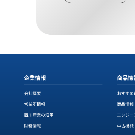
ス
納
テ
期
ム
機
機
械
器
情
メ
報
カ
工
ト
作
ロ・
機
制
械
御
の
企業情報
商品情
機
自
器
動
会社概要
おすすめ
化,AI,
IoT
お
営業所情報
商品情報
知
西川産業の沿革
エンジニ
ら
財務情報
中古機械