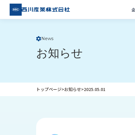
西川
産業
株式
会社
News
ト
お知らせ
ッ
プ
ペ
ー
ジ
トップページ
>
お知らせ
>
2025.05.01
企
私
受
業
た
注
情
ち
事
報
の
例
取