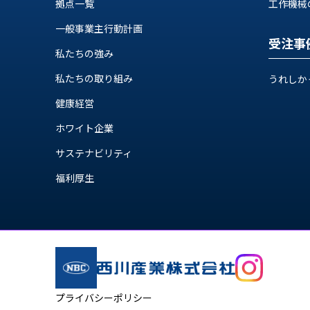
せ/
拠点一覧
工作機械の自
ブ
一般事業主行動計画
受注事
ロ
私たちの強み
グ
私たちの取り組み
うれしか
お
健康経営
知
ホワイト企業
ら
せ
サステナビリティ
営
福利厚生
業
所
ブ
ロ
グ
社
長
ブ
プライバシーポリシー