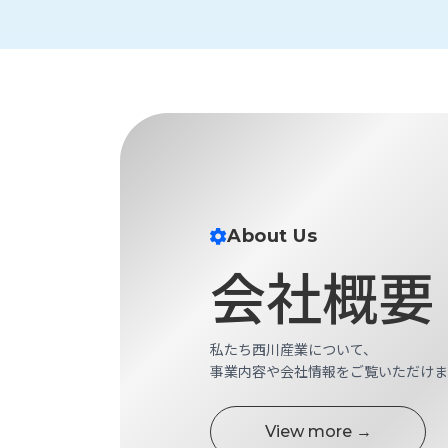
す
定・
す
作
め
業
商
工
品
具
情
環
報
境
エ
機
ン
器・
ジ
工
About Us
ニ
場
ア
会社概要
設
リ
備
ン
マ
グ
テ
情
私たち西川産業について、
ハ
報
事業内容や会社情報をご覧いただけま
ン・
中
FA
古・
View more →
シ
短