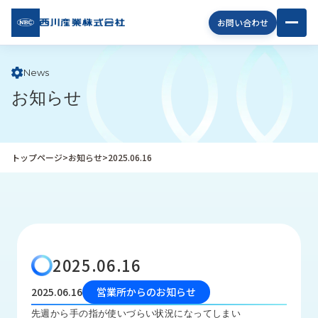
西川
お問い合わせ
産業
株式
会社
News
お知らせ
企
業
情
報
トップページ
>
お知らせ
>
2025.06.16
私
た
ち
の
取
り
2025.06.16
組
み
2025.06.16
営業所からのお知らせ
商
先週から手の指が使いづらい状況になってしまい