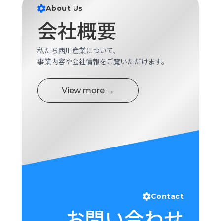
ロ
About Us
グ
会社概要
採
私たち西川産業について、
用
事業内容や会社情報をご覧いただけます。
情
報
View more →
お
メ
問
ル
い
マ
合
ガ
わ
登
せ
録
awasangyo_nbc
Contact
お問い合わせ