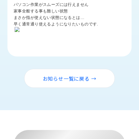
品
パソコン作業がスムーズには行えません
情
家事全般する事も難しい状態
報
まさか指が使えない状態になるとは…
早く通常通り使えるようになりたいものです.
受
注
事
例
取
扱
メ
お知らせ一覧に戻る →
ー
カ
ー
お
知
ら
せ/
ブ