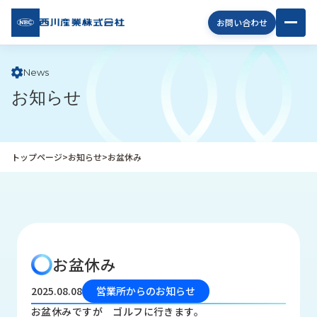
西川
お問い合わせ
産業
株式
会社
News
お知らせ
企
業
情
報
トップページ
>
お知らせ
>
お盆休み
私
た
ち
の
取
り
お盆休み
組
み
2025.08.08
営業所からのお知らせ
商
お盆休みですが ゴルフに行きます。