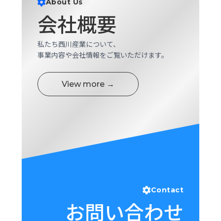
About Us
ロ
会社概要
グ
私たち西川産業について、
採
事業内容や会社情報をご覧いただけます。
用
情
報
View more →
お
メ
問
ル
い
マ
合
ガ
わ
登
せ
録
awasangyo_nbc
Contact
お問い合わせ