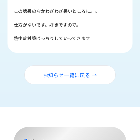
品
情
この猛暑のなかわざわざ暑いところに。。
報
仕方がないです。好きですので。
受
注
熱中症対策ばっちりしていってきます。
事
例
取
扱
お知らせ一覧に戻る →
メ
ー
カ
ー
お
知
ら
せ/
ブ