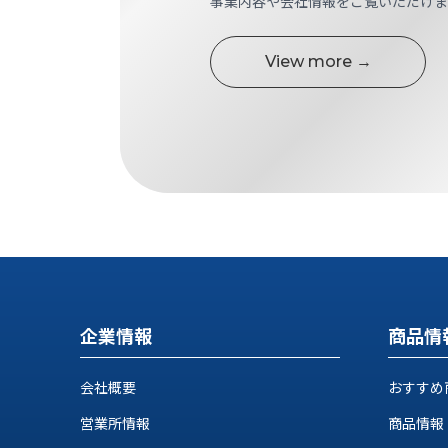
事業内容や会社情報をご覧いただけま
す
定・
す
作
め
View more →
業
商
工
品
具
情
環
報
境
エ
機
ン
器・
ジ
工
ニ
場
ア
設
リ
備
ン
マ
グ
企業情報
商品情
テ
情
ハ
報
会社概要
おすすめ
ン・
中
FA
営業所情報
商品情報
古・
シ
短