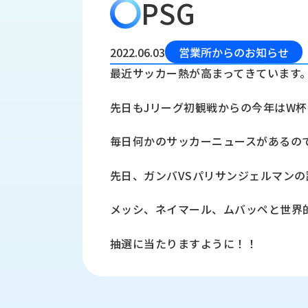
PSG
会
う
社
れ
り
概
し
組
要
か
2022.06.03
営業所からのお知らせ
っ
経
み
最近サッカー熱が高まってきています
た
営
受
理
私
先日もJリーグ初観戦からの今年はW杯
注
念
た
ち
拠
毎日何かのサッカーニュースがあるの
の
点
取
取
一
先日、ガンバVSパリサンジェルマン
り
扱
覧
組
メ
西
み
メッシ、ネイマール、ムバッペと世界
川
ー
サ
産
ス
抽選に当たりますように！！
業
カ
テ
の
ナ
ー
沿
ビ
革
リ
工