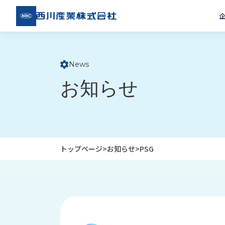
西川
産業
株式
会社
News
ト
お知らせ
ッ
プ
ペ
ー
ジ
トップページ
>
お知らせ
>
PSG
企
私
受
業
た
注
情
ち
事
報
の
例
取