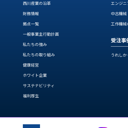
ス
西川産業の沿革
エンジニ
納
テ
期
財務情報
中古機械
ム
機
機
拠点一覧
工作機械の自
械
器
情
一般事業主行動計画
メ
報
受注事
カ
私たちの強み
工
ト
作
私たちの取り組み
ロ・
うれしか
機
制
械
健康経営
御
の
機
ホワイト企業
自
器
動
サステナビリティ
化,AI,
福利厚生
IoT
お
知
ら