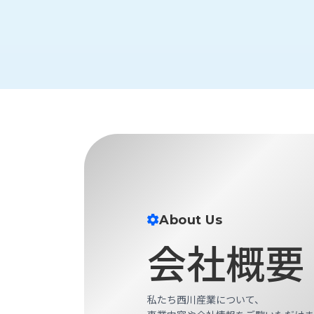
財
テ
作
務
ィ
機
情
械・
福
報
鍛
利
圧
一
厚
機
般
生
械・
事
CAD/CAM
業
主
商
ロ
行
ボ
品
動
ッ
計
情
ト
画
切
報
私
About Us
削・
た
ツ
新
会社概要
ち
ー
着
の
リ
一
強
ン
覧
み
グ・
私たち西川産業について、
お
測