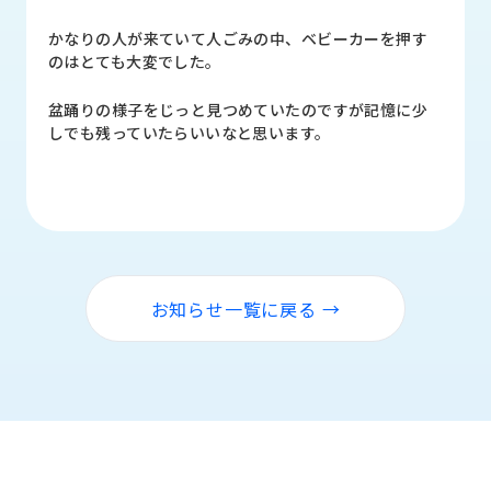
品
情
かなりの人が来ていて人ごみの中、ベビーカーを押す
報
のはとても大変でした。
受
盆踊りの様子をじっと見つめていたのですが記憶に少
注
しでも残っていたらいいなと思います。
事
例
取
扱
メ
ー
お知らせ一覧に戻る →
カ
ー
お
知
ら
せ/
ブ