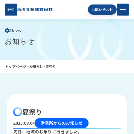
西川
お問い合わせ
産業
株式
会社
News
お知らせ
企
業
情
報
トップページ
>
お知らせ
>
夏祭り
私
た
ち
の
取
り
夏祭り
組
み
2025.08.04
営業所からのお知らせ
商
先日、地域のお祭りに行きました。