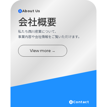
ロ
グ
About Us
会社概要
採
用
私たち西川産業について、
情
事業内容や会社情報をご覧いただけます。
報
お
メ
問
ル
View more →
い
マ
合
ガ
わ
登
せ
録
awasangyo_nbc
Contact