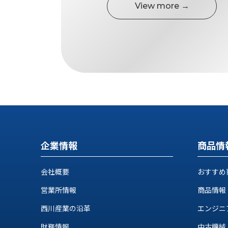
す
View more →
定・
す
作
め
業
商
工
品
具
情
環
報
境
エ
機
ン
器・
ジ
工
ニ
場
ア
設
企業情報
商品情
リ
備
ン
マ
グ
会社概要
おすすめ
テ
情
ハ
報
営業所情報
商品情報
ン・
中
西川産業の沿革
エンジニ
FA
古・
シ
短
財務情報
中古機械