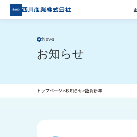
西川
産業
株式
会社
News
ト
お知らせ
ッ
プ
ペ
ー
ジ
トップページ
>
お知らせ
>
謹賀新年
企
私
受
業
た
注
情
ち
事
報
の
例
取