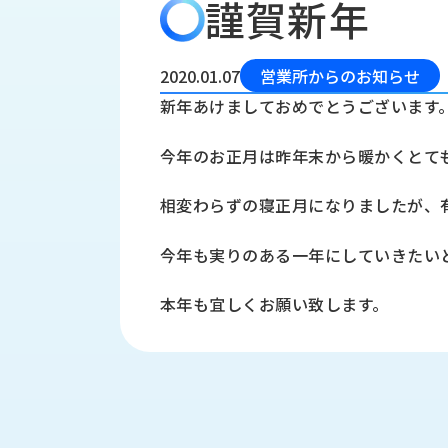
謹賀新年
会
う
社
れ
り
概
し
組
要
か
2020.01.07
営業所からのお知らせ
っ
経
み
新年あけましておめでとうございます
た
営
受
理
私
今年のお正月は昨年末から暖かくとて
注
念
た
ち
拠
相変わらずの寝正月になりましたが、
の
点
取
取
一
今年も実りのある一年にしていきたい
り
扱
覧
組
メ
西
み
本年も宜しくお願い致します。
川
ー
サ
産
ス
業
カ
テ
の
ナ
ー
沿
ビ
革
リ
工