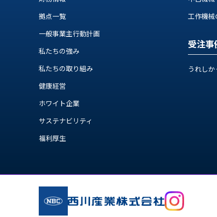
ス
納
テ
拠点一覧
工作機械の自
期
ム
機
一般事業主行動計画
機
械
受注事
器
私たちの強み
情
メ
報
私たちの取り組み
うれしか
カ
工
ト
健康経営
作
ロ・
機
制
ホワイト企業
械
御
の
サステナビリティ
機
自
器
福利厚生
動
化,AI,
IoT
お
知
ら