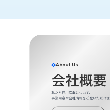
財
テ
作
務
ィ
機
情
械・
福
報
鍛
利
圧
一
厚
機
般
生
械・
事
CAD/CAM
業
主
商
ロ
行
ボ
品
動
ッ
計
情
ト
About Us
画
切
会社概要
報
私
削・
た
ツ
新
ち
ー
着
の
私たち西川産業について、
リ
一
強
事業内容や会社情報をご覧いただけま
ン
覧
み
グ・
お
測